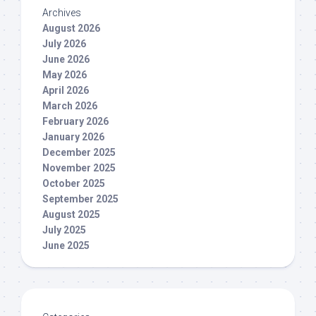
Archives
August 2026
July 2026
June 2026
May 2026
April 2026
March 2026
February 2026
January 2026
December 2025
November 2025
October 2025
September 2025
August 2025
July 2025
June 2025