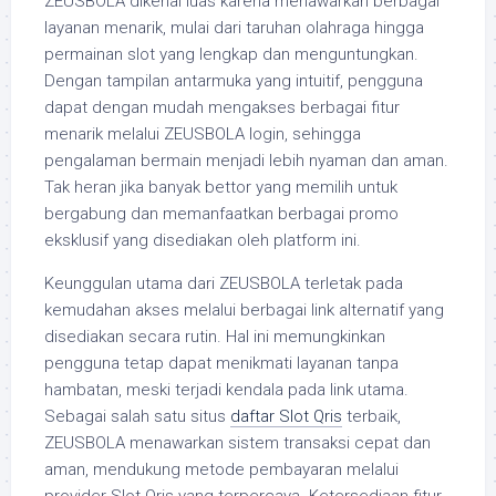
ZEUSBOLA dikenal luas karena menawarkan berbagai
layanan menarik, mulai dari taruhan olahraga hingga
permainan slot yang lengkap dan menguntungkan.
Dengan tampilan antarmuka yang intuitif, pengguna
dapat dengan mudah mengakses berbagai fitur
menarik melalui ZEUSBOLA login, sehingga
pengalaman bermain menjadi lebih nyaman dan aman.
Tak heran jika banyak bettor yang memilih untuk
bergabung dan memanfaatkan berbagai promo
eksklusif yang disediakan oleh platform ini.
Keunggulan utama dari ZEUSBOLA terletak pada
kemudahan akses melalui berbagai link alternatif yang
disediakan secara rutin. Hal ini memungkinkan
pengguna tetap dapat menikmati layanan tanpa
hambatan, meski terjadi kendala pada link utama.
Sebagai salah satu situs
daftar Slot Qris
terbaik,
ZEUSBOLA menawarkan sistem transaksi cepat dan
aman, mendukung metode pembayaran melalui