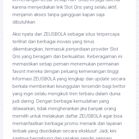
karena menyediakan link Slot Qris yang selalu aktif,
menjamin akses tanpa gangguan kapan saja
dibutuhkan.
Aksi nyata dari ZEUSBOLA sebagai situs terpercaya
terlihat dari berbagai inovasi yang terus
dikembangkan, termasuk penyediaan provider Slot
Qris yang beragam dan berkualitas. Keberagaman ini
memastikan setiap pemain menemukan permainan
favorit mereka dengan peluang kemenangan tinggi.
Informasi ZEUSBOLA yang lengkap dan update secara
berkala memberikan keunggulan tersendiri bagi bettor
yang ingin selalu mengikuti tren terbaru dalam dunia
judi daring. Dengan berbagai kemudahan yang
ditawarkan, tidak mengherankan jika banyak orang
memilih untuk melakukan daftar ZEUSBOLA agar bisa
memanfaatkan berbagai promo menarik dan layanan
terbaik yang disediakan secara eksklusif. Jadi, kini
saatnya bergabung dan rasakan sendiri sensasi