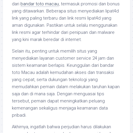
dari
bandar toto macau
, termasuk promosi dan bonus
yang ditawarkan. Beberapa situs menyediakan lipat4d
link yang paling terbaru dan link resmi lipat4d yang
aman digunakan. Pastikan untuk selalu menggunakan
link resmi agar terhindar dari penipuan dan malware
yang kini marak beredar di internet.
Selain itu, penting untuk memilih situs yang
menyediakan layanan customer service 24 jam dan
sistem keamanan berlapis. Keunggulan dari bandar
toto Macau adalah kemudahan akses dan transaksi
yang cepat, serta dukungan teknologi yang
memudahkan pemain dalam melakukan taruhan kapan
saja dan di mana saja. Dengan menguasai tips
tersebut, pemain dapat meningkatkan peluang
kemenangan sekaligus menjaga keamanan data
pribadi.
Akhirnya, ingatlah bahwa perjudian harus dilakukan