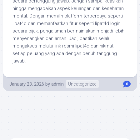
secara bertanggung jawab. Jangan sampai keasikan
hingga mengabaikan aspek keuangan dan kesehatan
mental. Dengan memilih platform terpercaya seperti
lipat4d dan memanfaatkan fitur seperti lipat4d login
secara bijak, pengalaman bermain akan menjadi lebih
menyenangkan dan aman. Jadi, pastikan selalu
mengakses melalui link resmi lipat4d dan nikmati
setiap peluang yang ada dengan penuh tanggung
jawab.
January 23, 2026
by
admin
Uncategorized
0