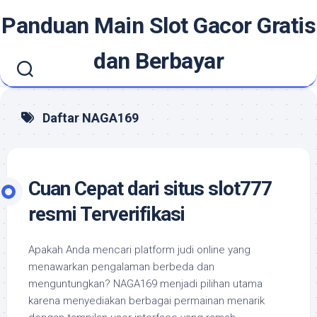
Skip
Panduan Main Slot Gacor Gratis
to
content
dan Berbayar
Daftar NAGA169
Cuan Cepat dari situs slot777
resmi Terverifikasi
Apakah Anda mencari platform judi online yang
menawarkan pengalaman berbeda dan
menguntungkan? NAGA169 menjadi pilihan utama
karena menyediakan berbagai permainan menarik