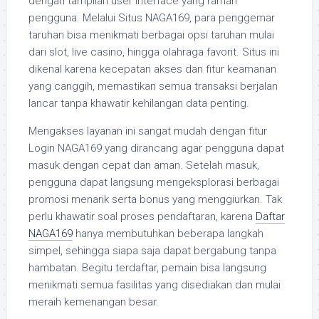
dengan tampilan user interface yang ramah
pengguna. Melalui Situs NAGA169, para penggemar
taruhan bisa menikmati berbagai opsi taruhan mulai
dari slot, live casino, hingga olahraga favorit. Situs ini
dikenal karena kecepatan akses dan fitur keamanan
yang canggih, memastikan semua transaksi berjalan
lancar tanpa khawatir kehilangan data penting.
Mengakses layanan ini sangat mudah dengan fitur
Login NAGA169 yang dirancang agar pengguna dapat
masuk dengan cepat dan aman. Setelah masuk,
pengguna dapat langsung mengeksplorasi berbagai
promosi menarik serta bonus yang menggiurkan. Tak
perlu khawatir soal proses pendaftaran, karena
Daftar
NAGA169
hanya membutuhkan beberapa langkah
simpel, sehingga siapa saja dapat bergabung tanpa
hambatan. Begitu terdaftar, pemain bisa langsung
menikmati semua fasilitas yang disediakan dan mulai
meraih kemenangan besar.