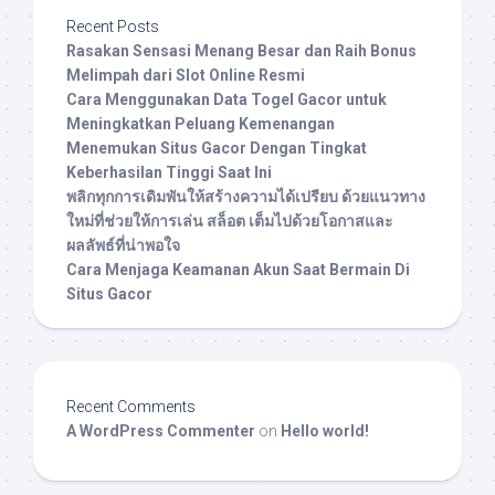
Recent Posts
Rasakan Sensasi Menang Besar dan Raih Bonus
Melimpah dari Slot Online Resmi
Cara Menggunakan Data Togel Gacor untuk
Meningkatkan Peluang Kemenangan
Menemukan Situs Gacor Dengan Tingkat
Keberhasilan Tinggi Saat Ini
พลิกทุกการเดิมพันให้สร้างความได้เปรียบ ด้วยแนวทาง
ใหม่ที่ช่วยให้การเล่น สล็อต เต็มไปด้วยโอกาสและ
ผลลัพธ์ที่น่าพอใจ
Cara Menjaga Keamanan Akun Saat Bermain Di
Situs Gacor
Recent Comments
A WordPress Commenter
on
Hello world!