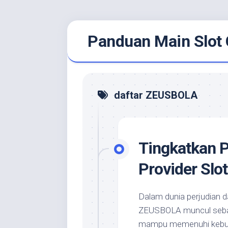
Skip
Panduan Main Slot 
to
content
daftar ZEUSBOLA
Tingkatkan P
Provider Slot
Dalam dunia perjudian 
ZEUSBOLA muncul sebaga
mampu memenuhi kebutu