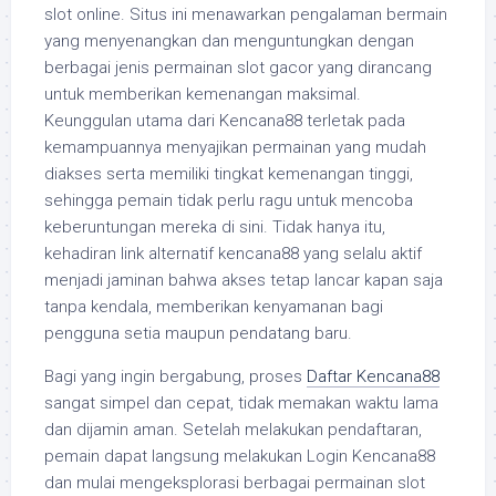
slot online. Situs ini menawarkan pengalaman bermain
yang menyenangkan dan menguntungkan dengan
berbagai jenis permainan slot gacor yang dirancang
untuk memberikan kemenangan maksimal.
Keunggulan utama dari Kencana88 terletak pada
kemampuannya menyajikan permainan yang mudah
diakses serta memiliki tingkat kemenangan tinggi,
sehingga pemain tidak perlu ragu untuk mencoba
keberuntungan mereka di sini. Tidak hanya itu,
kehadiran link alternatif kencana88 yang selalu aktif
menjadi jaminan bahwa akses tetap lancar kapan saja
tanpa kendala, memberikan kenyamanan bagi
pengguna setia maupun pendatang baru.
Bagi yang ingin bergabung, proses
Daftar Kencana88
sangat simpel dan cepat, tidak memakan waktu lama
dan dijamin aman. Setelah melakukan pendaftaran,
pemain dapat langsung melakukan Login Kencana88
dan mulai mengeksplorasi berbagai permainan slot