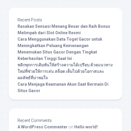
Recent Posts
Rasakan Sensasi Menang Besar dan Raih Bonus
Melimpah dari Slot Online Resmi
Cara Menggunakan Data Togel Gacor untuk
Meningkatkan Peluang Kemenangan
Menemukan Situs Gacor Dengan Tingkat
Keberhasilan Tinggi Saat Ini
พลิกทุกการเดิมพันให้สร้างความได้เปรียบ ด้วยแนวทาง
ใหม่ที่ช่วยให้การเล่น สล็อต เต็มไปด้วยโอกาสและ
ผลลัพธ์ที่น่าพอใจ
Cara Menjaga Keamanan Akun Saat Bermain Di
Situs Gacor
Recent Comments
A WordPress Commenter
on
Hello world!