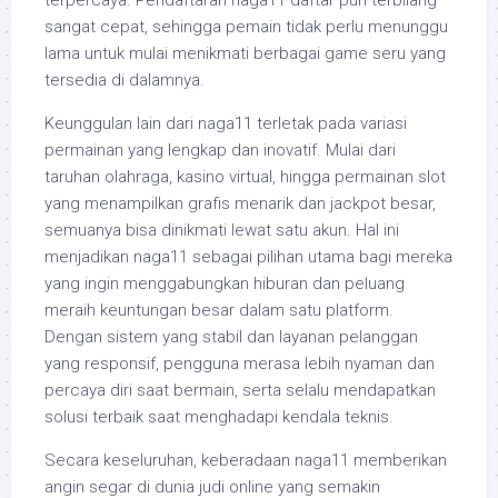
terpercaya. Pendaftaran naga11 daftar pun terbilang
sangat cepat, sehingga pemain tidak perlu menunggu
lama untuk mulai menikmati berbagai game seru yang
tersedia di dalamnya.
Keunggulan lain dari naga11 terletak pada variasi
permainan yang lengkap dan inovatif. Mulai dari
taruhan olahraga, kasino virtual, hingga permainan slot
yang menampilkan grafis menarik dan jackpot besar,
semuanya bisa dinikmati lewat satu akun. Hal ini
menjadikan naga11 sebagai pilihan utama bagi mereka
yang ingin menggabungkan hiburan dan peluang
meraih keuntungan besar dalam satu platform.
Dengan sistem yang stabil dan layanan pelanggan
yang responsif, pengguna merasa lebih nyaman dan
percaya diri saat bermain, serta selalu mendapatkan
solusi terbaik saat menghadapi kendala teknis.
Secara keseluruhan, keberadaan naga11 memberikan
angin segar di dunia judi online yang semakin