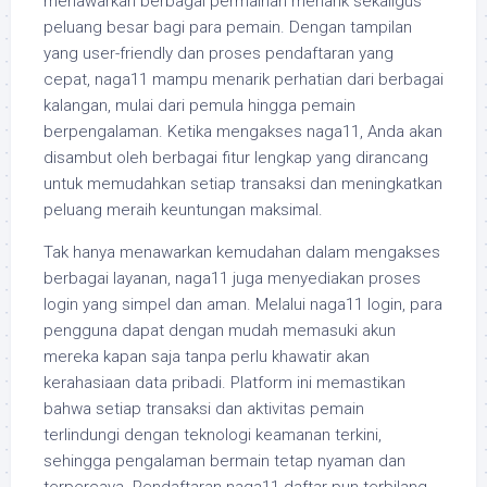
menawarkan berbagai permainan menarik sekaligus
peluang besar bagi para pemain. Dengan tampilan
yang user-friendly dan proses pendaftaran yang
cepat, naga11 mampu menarik perhatian dari berbagai
kalangan, mulai dari pemula hingga pemain
berpengalaman. Ketika mengakses naga11, Anda akan
disambut oleh berbagai fitur lengkap yang dirancang
untuk memudahkan setiap transaksi dan meningkatkan
peluang meraih keuntungan maksimal.
Tak hanya menawarkan kemudahan dalam mengakses
berbagai layanan, naga11 juga menyediakan proses
login yang simpel dan aman. Melalui naga11 login, para
pengguna dapat dengan mudah memasuki akun
mereka kapan saja tanpa perlu khawatir akan
kerahasiaan data pribadi. Platform ini memastikan
bahwa setiap transaksi dan aktivitas pemain
terlindungi dengan teknologi keamanan terkini,
sehingga pengalaman bermain tetap nyaman dan