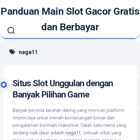
Skip
Panduan Main Slot Gacor Gratis
to
content
dan Berbayar
naga11
Situs Slot Unggulan dengan
Banyak Pilihan Game
Banyak pecinta taruhan daring yang mencari platform
terpercaya untuk meraih kemenangan besar dan
pengalaman bermain maksimal. Salah satu nama yang
sedang naik daun adalah
naga11
, sebuah situs yang