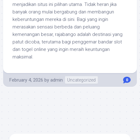
menjadikan situs ini pilihan utama. Tidak heran jika
banyak orang mulai bergabung dan membangun
keberuntungan mereka di sini. Bagi yang ingin
merasakan sensasi berbeda dan peluang
kemenangan besar, rajabango adalah destinasi yang
patut dicoba, terutama bagi penggemar bandar slot
dan togel online yang ingin meraih keuntungan
maksimal.
February 4, 2026
by
admin
Uncategorized
0