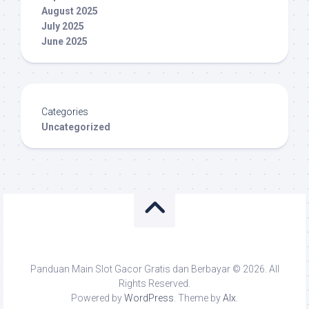
August 2025
July 2025
June 2025
Categories
Uncategorized
Panduan Main Slot Gacor Gratis dan Berbayar © 2026. All
Rights Reserved.
Powered by
WordPress
. Theme by
Alx
.