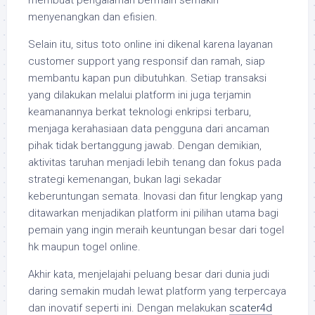
membuat pengalaman bermain semakin
menyenangkan dan efisien.
Selain itu, situs toto online ini dikenal karena layanan
customer support yang responsif dan ramah, siap
membantu kapan pun dibutuhkan. Setiap transaksi
yang dilakukan melalui platform ini juga terjamin
keamanannya berkat teknologi enkripsi terbaru,
menjaga kerahasiaan data pengguna dari ancaman
pihak tidak bertanggung jawab. Dengan demikian,
aktivitas taruhan menjadi lebih tenang dan fokus pada
strategi kemenangan, bukan lagi sekadar
keberuntungan semata. Inovasi dan fitur lengkap yang
ditawarkan menjadikan platform ini pilihan utama bagi
pemain yang ingin meraih keuntungan besar dari togel
hk maupun togel online.
Akhir kata, menjelajahi peluang besar dari dunia judi
daring semakin mudah lewat platform yang terpercaya
dan inovatif seperti ini. Dengan melakukan
scater4d