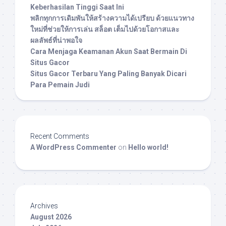
Keberhasilan Tinggi Saat Ini
พลิกทุกการเดิมพันให้สร้างความได้เปรียบ ด้วยแนวทาง
ใหม่ที่ช่วยให้การเล่น สล็อต เต็มไปด้วยโอกาสและ
ผลลัพธ์ที่น่าพอใจ
Cara Menjaga Keamanan Akun Saat Bermain Di
Situs Gacor
Situs Gacor Terbaru Yang Paling Banyak Dicari
Para Pemain Judi
Recent Comments
A WordPress Commenter
on
Hello world!
Archives
August 2026