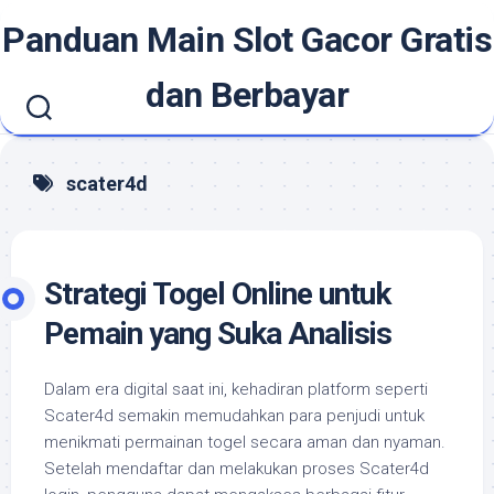
Skip
Panduan Main Slot Gacor Gratis
to
content
dan Berbayar
scater4d
Strategi Togel Online untuk
Pemain yang Suka Analisis
Dalam era digital saat ini, kehadiran platform seperti
Scater4d semakin memudahkan para penjudi untuk
menikmati permainan togel secara aman dan nyaman.
Setelah mendaftar dan melakukan proses Scater4d