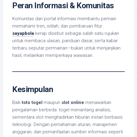
Peran Informasi & Komunitas
Komunitas dan portal informasi membantu pemain
memahami tren, istilah, dan pembaruan fitur.
sayapbola
kerap disebut sebagai salah satu rujukan
untuk membaca ulasan, panduan dasar, serta kabar
terbaru seputar permainan—bukan untuk menjanjikan
hasil, melainkan memperkaya wawasan.
Kesimpulan
Baik
toto togel
maupun
slot online
menawarkan
pengalaman berbeda: togel menantang analisis,
sementara slot menghadirkan hiburan instan berbasis
teknologi. Dengan pemahaman aturan, manajemen
anggaran, dan pemanfaatan sumber informasi seperti