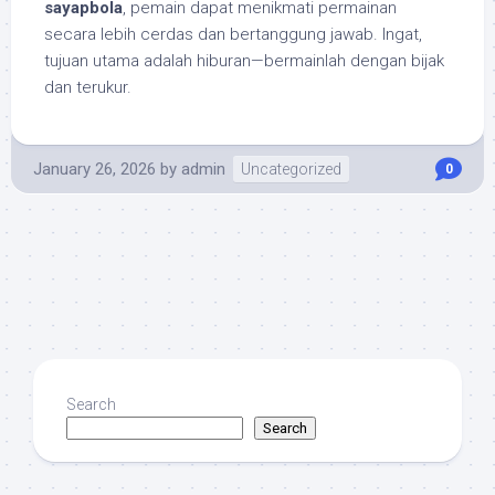
sayapbola
, pemain dapat menikmati permainan
secara lebih cerdas dan bertanggung jawab. Ingat,
tujuan utama adalah hiburan—bermainlah dengan bijak
dan terukur.
January 26, 2026
by
admin
Uncategorized
0
Search
Search