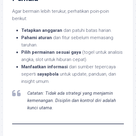
Agar bermain lebih terukur, perhatikan poin-poin
berikut:
Tetapkan anggaran
dan patuhi batas harian.
Pahami aturan
dan fitur sebelum memasang
taruhan.
Pilih permainan sesuai gaya
(togel untuk analisis
angka, slot untuk hiburan cepat).
Manfaatkan informasi
dari sumber tepercaya
seperti
sayapbola
untuk update, panduan, dan
insight umum.
Catatan: Tidak ada strategi yang menjamin
kemenangan. Disiplin dan kontrol diri adalah
kunci utama.