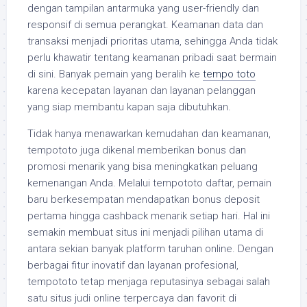
dengan tampilan antarmuka yang user-friendly dan
responsif di semua perangkat. Keamanan data dan
transaksi menjadi prioritas utama, sehingga Anda tidak
perlu khawatir tentang keamanan pribadi saat bermain
di sini. Banyak pemain yang beralih ke
tempo toto
karena kecepatan layanan dan layanan pelanggan
yang siap membantu kapan saja dibutuhkan.
Tidak hanya menawarkan kemudahan dan keamanan,
tempototo juga dikenal memberikan bonus dan
promosi menarik yang bisa meningkatkan peluang
kemenangan Anda. Melalui tempototo daftar, pemain
baru berkesempatan mendapatkan bonus deposit
pertama hingga cashback menarik setiap hari. Hal ini
semakin membuat situs ini menjadi pilihan utama di
antara sekian banyak platform taruhan online. Dengan
berbagai fitur inovatif dan layanan profesional,
tempototo tetap menjaga reputasinya sebagai salah
satu situs judi online terpercaya dan favorit di