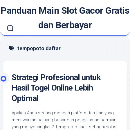
Skip
Panduan Main Slot Gacor Gratis
to
content
dan Berbayar
tempopoto daftar
Strategi Profesional untuk
Hasil Togel Online Lebih
Optimal
Apakah Anda sedang mencari platform taruhan yang
menawarkan peluang besar dan pengalaman bermain
yang menyenangkan? Tempototo hadir sebagai solusi