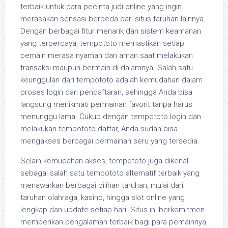
terbaik untuk para pecinta judi online yang ingin
merasakan sensasi berbeda dari situs taruhan lainnya.
Dengan berbagai fitur menarik dan sistem keamanan
yang terpercaya, tempototo memastikan setiap
pemain merasa nyaman dan aman saat melakukan
transaksi maupun bermain di dalamnya. Salah satu
keunggulan dari tempototo adalah kemudahan dalam
proses login dan pendaftaran, sehingga Anda bisa
langsung menikmati permainan favorit tanpa harus
menunggu lama. Cukup dengan tempototo login dan
melakukan tempototo daftar, Anda sudah bisa
mengakses berbagai permainan seru yang tersedia.
Selain kemudahan akses, tempototo juga dikenal
sebagai salah satu tempototo alternatif terbaik yang
menawarkan berbagai pilihan taruhan, mulai dari
taruhan olahraga, kasino, hingga slot online yang
lengkap dan update setiap hari. Situs ini berkomitmen
memberikan pengalaman terbaik bagi para pemainnya,