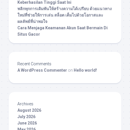
Keberhasilan Tinggi Saat Ini
พลิกทุกการเดิมพันให้สร้างความได้เปรียบ ด้วยแนวทาง
ใหม่ที่ช่วยให้การเล่น สล็อต เต็มไปด้วยโอกาสและ
ผลลัพธ์ที่น่าพอใจ
Cara Menjaga Keamanan Akun Saat Bermain Di
Situs Gacor
Recent Comments
A WordPress Commenter
on
Hello world!
Archives
August 2026
July 2026
June 2026
May 2026