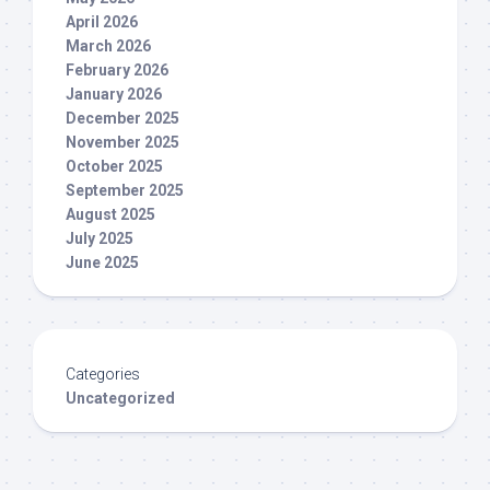
April 2026
March 2026
February 2026
January 2026
December 2025
November 2025
October 2025
September 2025
August 2025
July 2025
June 2025
Categories
Uncategorized