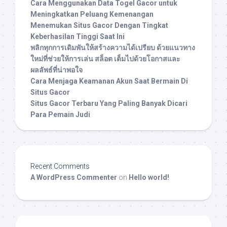
Cara Menggunakan Data Togel Gacor untuk
Meningkatkan Peluang Kemenangan
Menemukan Situs Gacor Dengan Tingkat
Keberhasilan Tinggi Saat Ini
พลิกทุกการเดิมพันให้สร้างความได้เปรียบ ด้วยแนวทาง
ใหม่ที่ช่วยให้การเล่น สล็อต เต็มไปด้วยโอกาสและ
ผลลัพธ์ที่น่าพอใจ
Cara Menjaga Keamanan Akun Saat Bermain Di
Situs Gacor
Situs Gacor Terbaru Yang Paling Banyak Dicari
Para Pemain Judi
Recent Comments
A WordPress Commenter
on
Hello world!