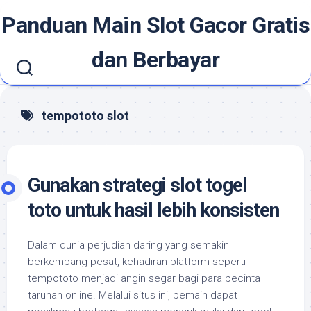
Skip
Panduan Main Slot Gacor Gratis
to
content
dan Berbayar
tempototo slot
Gunakan strategi slot togel
toto untuk hasil lebih konsisten
Dalam dunia perjudian daring yang semakin
berkembang pesat, kehadiran platform seperti
tempototo menjadi angin segar bagi para pecinta
taruhan online. Melalui situs ini, pemain dapat