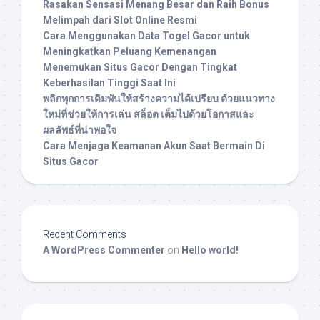
Rasakan Sensasi Menang Besar dan Raih Bonus
Melimpah dari Slot Online Resmi
Cara Menggunakan Data Togel Gacor untuk
Meningkatkan Peluang Kemenangan
Menemukan Situs Gacor Dengan Tingkat
Keberhasilan Tinggi Saat Ini
พลิกทุกการเดิมพันให้สร้างความได้เปรียบ ด้วยแนวทาง
ใหม่ที่ช่วยให้การเล่น สล็อต เต็มไปด้วยโอกาสและ
ผลลัพธ์ที่น่าพอใจ
Cara Menjaga Keamanan Akun Saat Bermain Di
Situs Gacor
Recent Comments
A WordPress Commenter
on
Hello world!