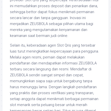
provider Slot Qris yang terpercaya. Ketersediaan fitur
ini memudahkan proses deposit dan penarikan dana,
sehingga bettor dapat fokus menikmati permainan
secara lancar dan tanpa gangguan. Inovasi ini
menjadikan ZEUSBOLA sebagai pilihan utama bagi
mereka yang mengutamakan kenyamanan dan
keamanan saat bermain judi online.
Selain itu, keberadaan agen Slot Qris yang tersebar
luas turut meningkatkan kepercayaan para pengguna.
Melalui agen resmi, pemain dapat melakukan
pendaftaran dan mendapatkan informasi ZEUSBOLA
terbaru secara langsung dan resmi. Mendaftar di
ZEUSBOLA sendiri sangat simpel dan cepat,
memungkinkan siapa saja untuk bergabung tanpa
harus menunggu lama. Dengan langkah pendaftaran
yang praktis dan proses verifikasi yang transparan,
setiap anggota dapat menikmati berbagai permainan
slot menarik serta peluang besar untuk meraih
kemenangan besar setiap hari. Situs ini juga dikenal