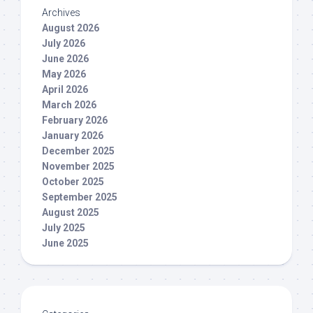
Archives
August 2026
July 2026
June 2026
May 2026
April 2026
March 2026
February 2026
January 2026
December 2025
November 2025
October 2025
September 2025
August 2025
July 2025
June 2025