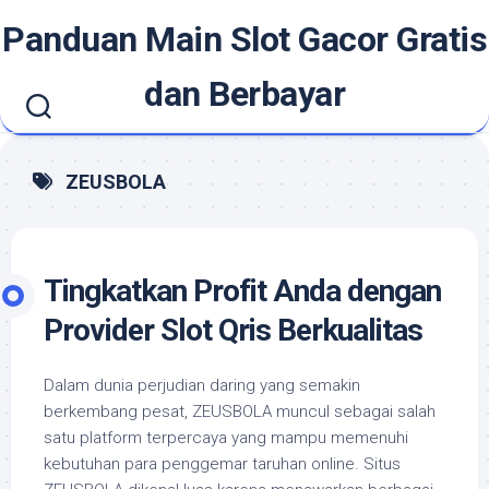
Skip
Panduan Main Slot Gacor Gratis
to
content
dan Berbayar
ZEUSBOLA
Tingkatkan Profit Anda dengan
Provider Slot Qris Berkualitas
Dalam dunia perjudian daring yang semakin
berkembang pesat, ZEUSBOLA muncul sebagai salah
satu platform terpercaya yang mampu memenuhi
kebutuhan para penggemar taruhan online. Situs