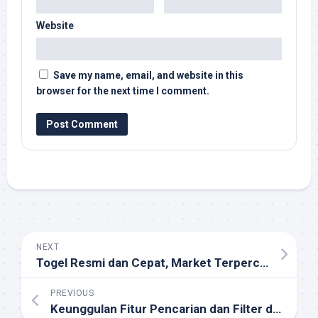
Website
Save my name, email, and website in this
browser for the next time I comment.
NEXT
Togel Resmi dan Cepat, Market Terpercaya dan Untung
PREVIOUS
Keunggulan Fitur Pencarian dan Filter dalam Menyusun Permainan di Situs Gacor