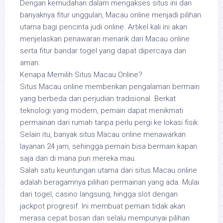
Dengan kemudahan dalam mengakses situs ini dan
banyaknya fitur unggulan, Macau online menjadi pilihan
utama bagi pencinta judi online. Artikel kali ini akan
menjelaskan penawaran menarik dari Macau online
serta fitur bandar togel yang dapat dipercaya dan
aman.
Kenapa Memilih Situs Macau Online?
Situs Macau online memberikan pengalaman bermain
yang berbeda dari perjudian tradisional. Berkat
teknologi yang modern, pemain dapat menikmati
permainan dari rumah tanpa perlu pergi ke lokasi fisik.
Selain itu, banyak situs Macau online menawarkan
layanan 24 jam, sehingga pemain bisa bermain kapan
saja dan di mana pun mereka mau.
Salah satu keuntungan utama dari situs Macau online
adalah beragamnya pilihan permainan yang ada. Mulai
dari togel, casino langsung, hingga slot dengan
jackpot progresif. Ini membuat pemain tidak akan
merasa cepat bosan dan selalu mempunyai pilihan