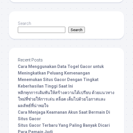
Search
Search
Recent Posts
Cara Menggunakan Data Togel Gacor untuk
Meningkatkan Peluang Kemenangan
Menemukan Situs Gacor Dengan Tingkat
Keberhasilan Tinggi Saat Ini
พลิกทุกการเดิมพันให้สร้างความได้เปรียบ ด้วยแนวทาง
ใหม่ที่ช่วยให้การเล่น สล็อต เต็มไปด้วยโอกาสและ
ผลลัพธ์ที่น่าพอใจ
Cara Menjaga Keamanan Akun Saat Bermain Di
Situs Gacor
Situs Gacor Terbaru Yang Paling Banyak Dicari
Para Pemain Judi