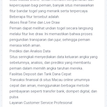
kepercayaan bagi pemain, banyak situs menawarkan
fitur bandar togel yang menarik serta terpercaya.
Beberapa fitur tersebut adalah:
Akses Real-Time dan Live Draw
Pemain dapat melihat undian togel secara langsung
melalui fitur live draw. Ini memastikan bahwa proses
pengundian transparan dan jujur, sehingga pemain
merasa lebih aman.
Prediksi dan Analisis Data
Situs seringkali menyediakan data keluaran angka yang
sebelumnya, analisis, dan prediksi yang membantu
pemain dalam memilih angka taruhan mereka.
Fasilitas Deposit dan Tarik Dana Cepat
Transaksi finansial di situs Macau online umumnya
cepat dan aman, menggunakan berbagai metode
pembayaran seperti transfer bank, dompet digital, dan
pulsa.
Layanan Customer Service Profesional