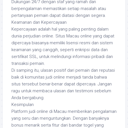
Dukungan 24/7 dengan staf yang ramah dan
berpengalaman memastikan setiap masalah atau
pertanyaan pemain dapat diatasi dengan segera.
Keamanan dan Kepercayaan
Kepercayaan adalah hal yang paling penting dalam
dunia perjudian online. Situs Macau online yang dapat
dipercaya biasanya memiliki lisensi resmi dan sistem
keamanan yang canggih, seperti enkripsi data dan
sertifikat SSL, untuk melindungi informasi pribadi dan
transaksi pemain.
Di samping itu, ulasan positif dari pemain dan reputasi
baik di komunitas judi online menjadi tanda bahwa
situs tersebut benar-benar dapat dipercaya. Jangan
ragu untuk membaca ulasan dan testimoni sebelum
Anda bergabung.
Kesimpulan
Platform judi online di Macau memberikan pengalaman
yang seru dan menguntungkan. Dengan banyaknya
bonus menarik serta fitur dari bandar togel yang