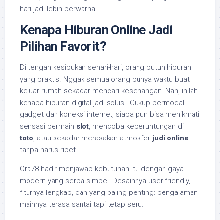
hari jadi lebih berwarna.
Kenapa Hiburan Online Jadi
Pilihan Favorit?
Di tengah kesibukan sehari-hari, orang butuh hiburan
yang praktis. Nggak semua orang punya waktu buat
keluar rumah sekadar mencari kesenangan. Nah, inilah
kenapa hiburan digital jadi solusi. Cukup bermodal
gadget dan koneksi internet, siapa pun bisa menikmati
sensasi bermain
slot
, mencoba keberuntungan di
toto
, atau sekadar merasakan atmosfer
judi online
tanpa harus ribet.
Ora78 hadir menjawab kebutuhan itu dengan gaya
modern yang serba simpel. Desainnya user-friendly,
fiturnya lengkap, dan yang paling penting: pengalaman
mainnya terasa santai tapi tetap seru.