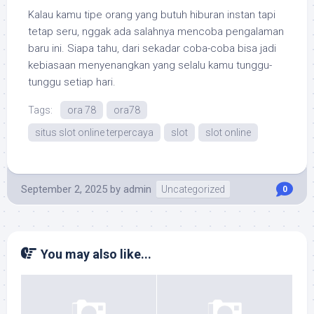
Kalau kamu tipe orang yang butuh hiburan instan tapi
tetap seru, nggak ada salahnya mencoba pengalaman
baru ini. Siapa tahu, dari sekadar coba-coba bisa jadi
kebiasaan menyenangkan yang selalu kamu tunggu-
tunggu setiap hari.
Tags:
ora 78
ora78
situs slot online terpercaya
slot
slot online
September 2, 2025
by
admin
Uncategorized
0
You may also like...