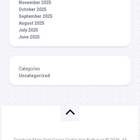
November 2025
October 2025
September 2025
August 2025
July 2025
June 2025
Categories
Uncategorized