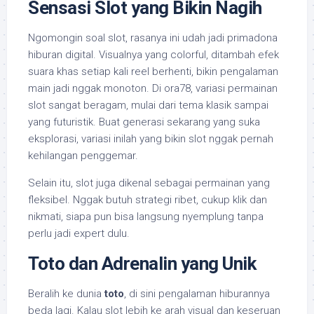
Sensasi Slot yang Bikin Nagih
Ngomongin soal slot, rasanya ini udah jadi primadona
hiburan digital. Visualnya yang colorful, ditambah efek
suara khas setiap kali reel berhenti, bikin pengalaman
main jadi nggak monoton. Di ora78, variasi permainan
slot sangat beragam, mulai dari tema klasik sampai
yang futuristik. Buat generasi sekarang yang suka
eksplorasi, variasi inilah yang bikin slot nggak pernah
kehilangan penggemar.
Selain itu, slot juga dikenal sebagai permainan yang
fleksibel. Nggak butuh strategi ribet, cukup klik dan
nikmati, siapa pun bisa langsung nyemplung tanpa
perlu jadi expert dulu.
Toto dan Adrenalin yang Unik
Beralih ke dunia
toto
, di sini pengalaman hiburannya
beda lagi. Kalau slot lebih ke arah visual dan keseruan