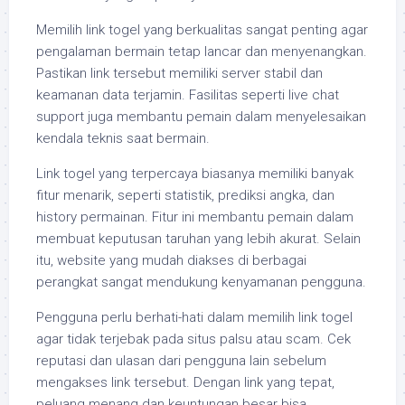
Memilih link togel yang berkualitas sangat penting agar
pengalaman bermain tetap lancar dan menyenangkan.
Pastikan link tersebut memiliki server stabil dan
keamanan data terjamin. Fasilitas seperti live chat
support juga membantu pemain dalam menyelesaikan
kendala teknis saat bermain.
Link togel yang terpercaya biasanya memiliki banyak
fitur menarik, seperti statistik, prediksi angka, dan
history permainan. Fitur ini membantu pemain dalam
membuat keputusan taruhan yang lebih akurat. Selain
itu, website yang mudah diakses di berbagai
perangkat sangat mendukung kenyamanan pengguna.
Pengguna perlu berhati-hati dalam memilih link togel
agar tidak terjebak pada situs palsu atau scam. Cek
reputasi dan ulasan dari pengguna lain sebelum
mengakses link tersebut. Dengan link yang tepat,
peluang menang dan keuntungan besar bisa