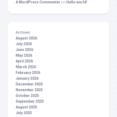
A WordPress Commenter
on
Hello world!
Archives
August 2026
July 2026
June 2026
May 2026
April 2026
March 2026
February 2026
January 2026
December 2025
November 2025
October 2025
September 2025
August 2025
July 2025