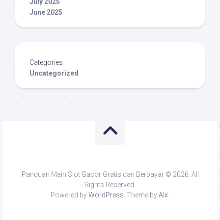
July 2025
June 2025
Categories
Uncategorized
Panduan Main Slot Gacor Gratis dan Berbayar © 2026. All
Rights Reserved.
Powered by
WordPress
. Theme by
Alx
.