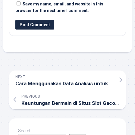
Save my name, email, and website in this
browser for the next time I comment.
NEXT
Cara Menggunakan Data Analisis untuk Prediksi Togel Hari Ini
PREVIOUS
Keuntungan Bermain di Situs Slot Gacor Hari Ini yang Memiliki Lisensi Resmi
Search