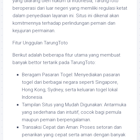
yang dilarang oleh hukum di Indonesia, TarungToto
beroperasi dari luar negeri yang memiliki regulasi ketat
dalam penyediaan layanan ini. Situs ini dikenal akan
komitmennya terhadap perlindungan pemain dan
kejujuran permainan.
Fitur Unggulan TarungToto
Berikut adalah beberapa fitur utama yang membuat
banyak bettor tertarik pada TarungToto:
Beragam Pasaran Togel: Menyediakan pasaran
togel dari berbagai negara seperti Singapore,
Hong Kong, Sydney, serta keluaran togel lokal
Indonesia.
Tampilan Situs yang Mudah Digunakan: Antarmuka
yang sederhana dan intuitif, cocok bagi pemula
maupun pemain berpengalaman.
Transaksi Cepat dan Aman: Proses setoran dan
penarikan yang cepat serta aman dengan banyak