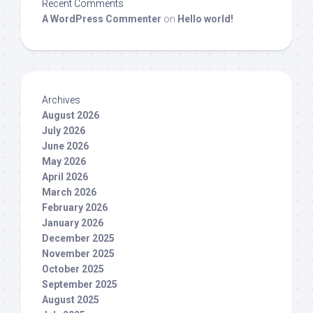
Recent Comments
A WordPress Commenter
on
Hello world!
Archives
August 2026
July 2026
June 2026
May 2026
April 2026
March 2026
February 2026
January 2026
December 2025
November 2025
October 2025
September 2025
August 2025