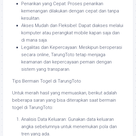
Penarikan yang Cepat: Proses penarikan
kemenangan dilakukan dengan cepat dan tanpa
kesulitan.
Akses Mudah dan Fleksibel: Dapat diakses melalui
komputer atau perangkat mobile kapan saja dan
di mana saja.
Legalitas dan Kepercayaan: Meskipun beroperasi
secara online, TarungToto tetap menjaga
keamanan dan kepercayaan pemain dengan
sistem yang transparan.
Tips Bermain Togel di TarungToto
Untuk meraih hasil yang memuaskan, berikut adalah
beberapa saran yang bisa diterapkan saat bermain
togel di TarungToto:
Analisis Data Keluaran: Gunakan data keluaran
angka sebelumnya untuk menemukan pola dan
tren yang ada.