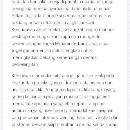
data dan transaksi menjadi prioritas utama sehingga
pengguna merasa nyaman saat melakukan taruhan.
Selain itu, update prediksi secara rutin memastikan
peluang besar untuk meraih angka jackpot.
Kemudahan akses melalui perangkat mobile maupun
desktop memungkinkan siapa saja mengikuti
perkembangan angka keluaran terbaru. Jadi, situs
togel gacor menjadi solusi lengkap untuk
meningkatkan peluang kemenangan secara
berkelanjutan.
Kelebihan utama dari situs togel gacor terletak pada
keakuratan prediksi yang didukung data historis dan
analisis statistik. Pengguna dapat melihat angka yang
sering keluar dan pola yang muncul, sehingga bisa
membuat keputusan yang lebih tepat. Tampilan
antarmuka yang user-friendly memudahkan navigasi
dan pencarian informasi penting. Fasilitas live chat dan
customer service siap membantu setiap kendala atau