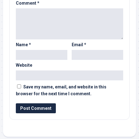
Comment
*
Name
*
Email
*
Website
Save my name, email, and website in this
browser for the next time I comment.