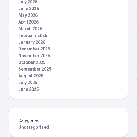
July 2026
June 2026
May 2026
April 2026
March 2026
February 2026
January 2026
December 2025
November 2025
October 2025
September 2025
August 2025
July 2025
June 2025
Categories
Uncategorized