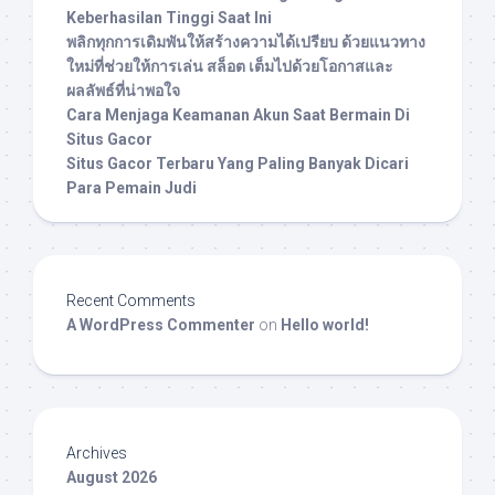
Keberhasilan Tinggi Saat Ini
พลิกทุกการเดิมพันให้สร้างความได้เปรียบ ด้วยแนวทาง
ใหม่ที่ช่วยให้การเล่น สล็อต เต็มไปด้วยโอกาสและ
ผลลัพธ์ที่น่าพอใจ
Cara Menjaga Keamanan Akun Saat Bermain Di
Situs Gacor
Situs Gacor Terbaru Yang Paling Banyak Dicari
Para Pemain Judi
Recent Comments
A WordPress Commenter
on
Hello world!
Archives
August 2026