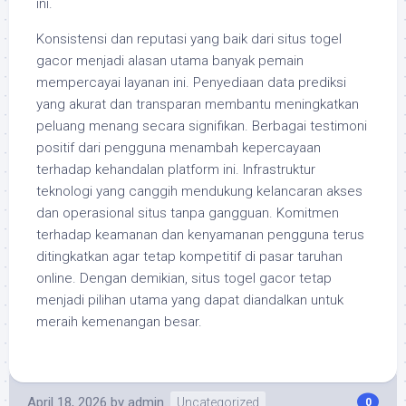
ini.
Konsistensi dan reputasi yang baik dari situs togel
gacor menjadi alasan utama banyak pemain
mempercayai layanan ini. Penyediaan data prediksi
yang akurat dan transparan membantu meningkatkan
peluang menang secara signifikan. Berbagai testimoni
positif dari pengguna menambah kepercayaan
terhadap kehandalan platform ini. Infrastruktur
teknologi yang canggih mendukung kelancaran akses
dan operasional situs tanpa gangguan. Komitmen
terhadap keamanan dan kenyamanan pengguna terus
ditingkatkan agar tetap kompetitif di pasar taruhan
online. Dengan demikian, situs togel gacor tetap
menjadi pilihan utama yang dapat diandalkan untuk
meraih kemenangan besar.
April 18, 2026
by
admin
Uncategorized
0