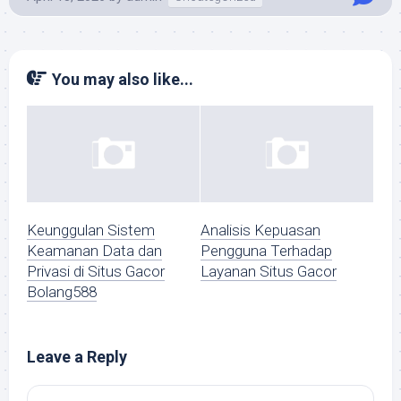
You may also like...
Keunggulan Sistem
Analisis Kepuasan
Keamanan Data dan
Pengguna Terhadap
Privasi di Situs Gacor
Layanan Situs Gacor
Bolang588
Leave a Reply