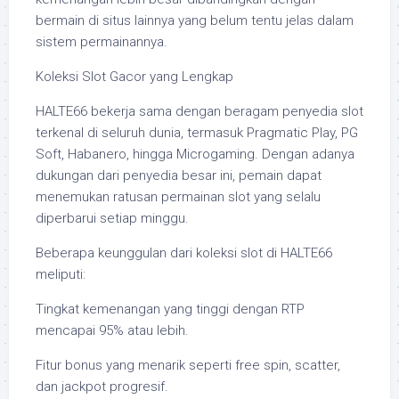
bermain di situs lainnya yang belum tentu jelas dalam
sistem permainannya.
Koleksi Slot Gacor yang Lengkap
HALTE66 bekerja sama dengan beragam penyedia slot
terkenal di seluruh dunia, termasuk Pragmatic Play, PG
Soft, Habanero, hingga Microgaming. Dengan adanya
dukungan dari penyedia besar ini, pemain dapat
menemukan ratusan permainan slot yang selalu
diperbarui setiap minggu.
Beberapa keunggulan dari koleksi slot di HALTE66
meliputi:
Tingkat kemenangan yang tinggi dengan RTP
mencapai 95% atau lebih.
Fitur bonus yang menarik seperti free spin, scatter,
dan jackpot progresif.