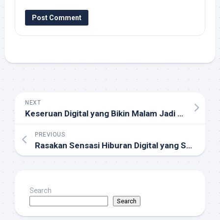
NEXT
Keseruan Digital yang Bikin Malam Jadi Lebih Asik
PREVIOUS
Rasakan Sensasi Hiburan Digital yang Seru dan Mudah di Era Modern
Search
Search