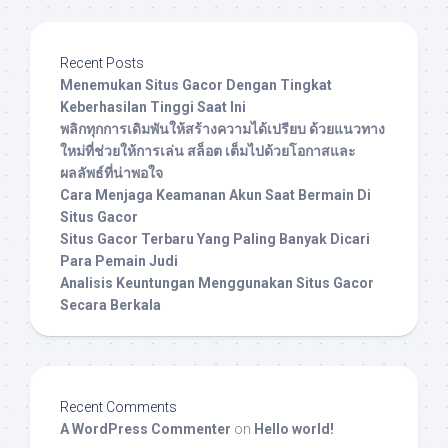
Recent Posts
Menemukan Situs Gacor Dengan Tingkat
Keberhasilan Tinggi Saat Ini
พลิกทุกการเดิมพันให้สร้างความได้เปรียบ ด้วยแนวทาง
ใหม่ที่ช่วยให้การเล่น สล็อต เต็มไปด้วยโอกาสและ
ผลลัพธ์ที่น่าพอใจ
Cara Menjaga Keamanan Akun Saat Bermain Di
Situs Gacor
Situs Gacor Terbaru Yang Paling Banyak Dicari
Para Pemain Judi
Analisis Keuntungan Menggunakan Situs Gacor
Secara Berkala
Recent Comments
A WordPress Commenter
on
Hello world!