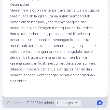
Kesimpulan
Memilih link slot online terpercaya dan situs slot gacor
saat ini adalah langkah utama untuk memperoleh
pengalaman bermain yang menyenangkan dan
menguntungkan. Dengan menggunakan link terbaru
dan rekomendasi situs, pemain memiliki peluang
besar untuk mencapai kemenangan besar serta
menikmati beraneka fitur menarik. Jangan lupa untuk
selalu bertaruh dengan bijak dan mengelola modal
dengan baik agar permainan tetap memberikan
kesenangan dan tidak merugikan. Jadi, apa lagi yang
ditunggu? Segera cari situs slot gacor hari ini dan
rasakan sensasi kemenangan besar dari permainan
slot online!
December 17, 2025
by
admin
Uncategorized
0