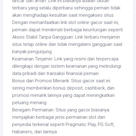
lancar dan aman. Link ini biasanya adalah tautan
terbaru yang selalu diperbarui sehingga pemain tidak
akan menghadapi kesulitan saat mengakses situs.
Dengan memanfaatkan link slot online gacor saat ini,
pemain dapat menikmati berbagai keuntungan seperti:
Akses Stabil Tanpa Gangguan: Link terbaru menjamin
situs tetap online dan tidak mengalami gangguan saat
banyak pengunjung.
Keamanan Terjamin: Link yang resmi dan terpercaya
dilengkapi dengan sistem keamanan yang melindungi
data pribadi dan transaksi finansial pemain.
Bonus dan Promosi Menarik: Situs gacor saat ini
sering memberikan bonus deposit, cashback, dan
promosi menarik lainnya yang dapat meningkatkan
peluang menang.
Beragam Permainan: Situs yang gacor biasanya
menyajikan berbagai jenis permainan slot dari
penyedia terkenal seperti Pragmatic Play, PG Soft,
Habanero, dan lainnya.