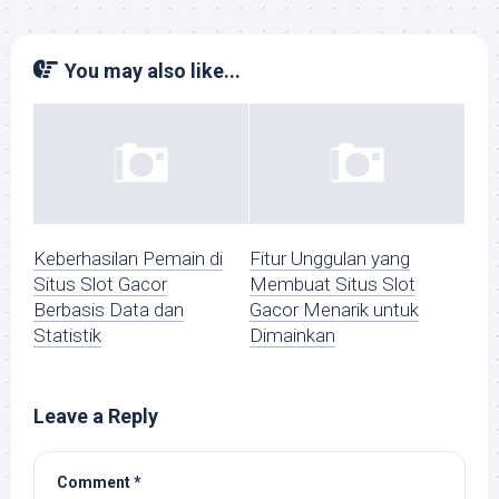
You may also like...
Keberhasilan Pemain di
Fitur Unggulan yang
Situs Slot Gacor
Membuat Situs Slot
Berbasis Data dan
Gacor Menarik untuk
Statistik
Dimainkan
Leave a Reply
Comment
*