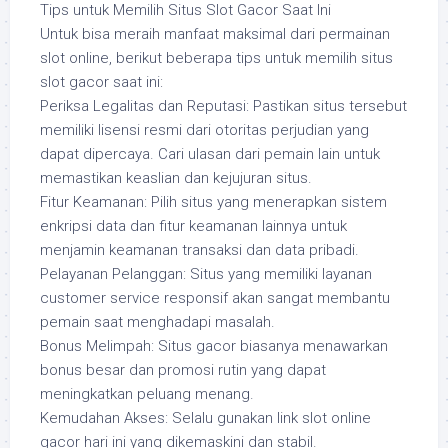
Tips untuk Memilih Situs Slot Gacor Saat Ini
Untuk bisa meraih manfaat maksimal dari permainan
slot online, berikut beberapa tips untuk memilih situs
slot gacor saat ini:
Periksa Legalitas dan Reputasi: Pastikan situs tersebut
memiliki lisensi resmi dari otoritas perjudian yang
dapat dipercaya. Cari ulasan dari pemain lain untuk
memastikan keaslian dan kejujuran situs.
Fitur Keamanan: Pilih situs yang menerapkan sistem
enkripsi data dan fitur keamanan lainnya untuk
menjamin keamanan transaksi dan data pribadi.
Pelayanan Pelanggan: Situs yang memiliki layanan
customer service responsif akan sangat membantu
pemain saat menghadapi masalah.
Bonus Melimpah: Situs gacor biasanya menawarkan
bonus besar dan promosi rutin yang dapat
meningkatkan peluang menang.
Kemudahan Akses: Selalu gunakan link slot online
gacor hari ini yang dikemaskini dan stabil.