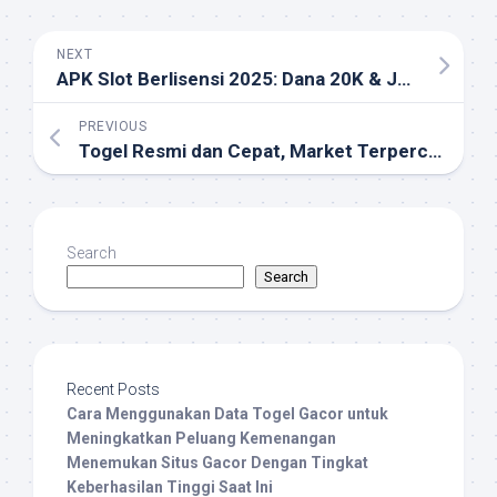
NEXT
APK Slot Berlisensi 2025: Dana 20K & Jackpot Resmi
PREVIOUS
Togel Resmi dan Cepat, Market Terpercaya dan Untung
Search
Search
Recent Posts
Cara Menggunakan Data Togel Gacor untuk
Meningkatkan Peluang Kemenangan
Menemukan Situs Gacor Dengan Tingkat
Keberhasilan Tinggi Saat Ini