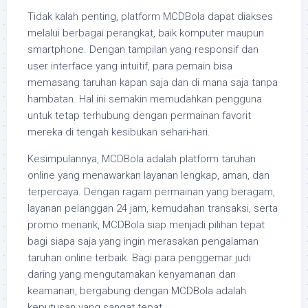
Tidak kalah penting, platform MCDBola dapat diakses
melalui berbagai perangkat, baik komputer maupun
smartphone. Dengan tampilan yang responsif dan
user interface yang intuitif, para pemain bisa
memasang taruhan kapan saja dan di mana saja tanpa
hambatan. Hal ini semakin memudahkan pengguna
untuk tetap terhubung dengan permainan favorit
mereka di tengah kesibukan sehari-hari.
Kesimpulannya, MCDBola adalah platform taruhan
online yang menawarkan layanan lengkap, aman, dan
terpercaya. Dengan ragam permainan yang beragam,
layanan pelanggan 24 jam, kemudahan transaksi, serta
promo menarik, MCDBola siap menjadi pilihan tepat
bagi siapa saja yang ingin merasakan pengalaman
taruhan online terbaik. Bagi para penggemar judi
daring yang mengutamakan kenyamanan dan
keamanan, bergabung dengan MCDBola adalah
keputusan yang sangat tepat.