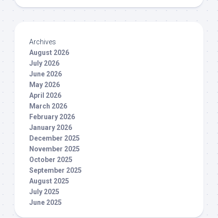
Archives
August 2026
July 2026
June 2026
May 2026
April 2026
March 2026
February 2026
January 2026
December 2025
November 2025
October 2025
September 2025
August 2025
July 2025
June 2025