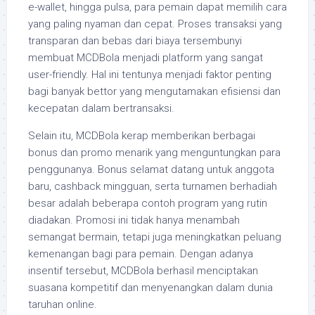
e-wallet, hingga pulsa, para pemain dapat memilih cara
yang paling nyaman dan cepat. Proses transaksi yang
transparan dan bebas dari biaya tersembunyi
membuat MCDBola menjadi platform yang sangat
user-friendly. Hal ini tentunya menjadi faktor penting
bagi banyak bettor yang mengutamakan efisiensi dan
kecepatan dalam bertransaksi.
Selain itu, MCDBola kerap memberikan berbagai
bonus dan promo menarik yang menguntungkan para
penggunanya. Bonus selamat datang untuk anggota
baru, cashback mingguan, serta turnamen berhadiah
besar adalah beberapa contoh program yang rutin
diadakan. Promosi ini tidak hanya menambah
semangat bermain, tetapi juga meningkatkan peluang
kemenangan bagi para pemain. Dengan adanya
insentif tersebut, MCDBola berhasil menciptakan
suasana kompetitif dan menyenangkan dalam dunia
taruhan online.