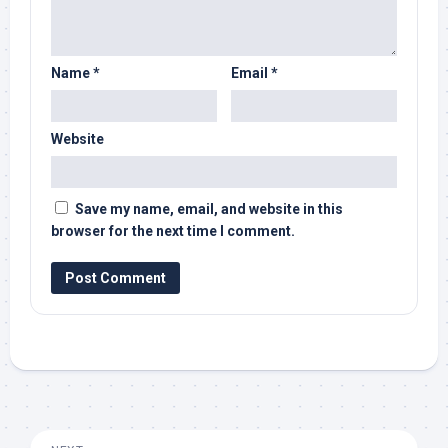
Name
*
Email
*
Website
Save my name, email, and website in this
browser for the next time I comment.