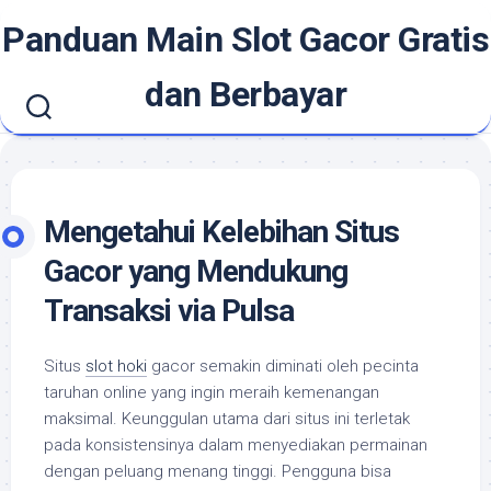
Skip
Panduan Main Slot Gacor Gratis
to
content
dan Berbayar
Mengetahui Kelebihan Situs
Gacor yang Mendukung
Transaksi via Pulsa
Situs
slot hoki
gacor semakin diminati oleh pecinta
taruhan online yang ingin meraih kemenangan
maksimal. Keunggulan utama dari situs ini terletak
pada konsistensinya dalam menyediakan permainan
dengan peluang menang tinggi. Pengguna bisa