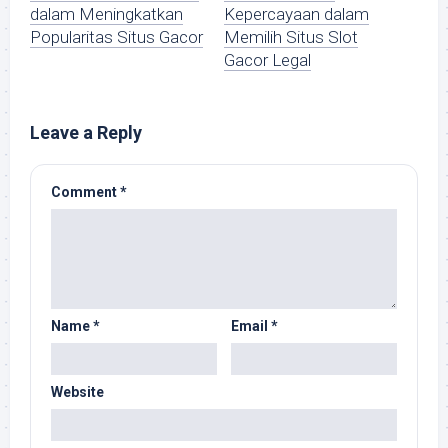
dalam Meningkatkan
Kepercayaan dalam
Popularitas Situs Gacor
Memilih Situs Slot
Gacor Legal
Leave a Reply
Comment
*
Name
*
Email
*
Website