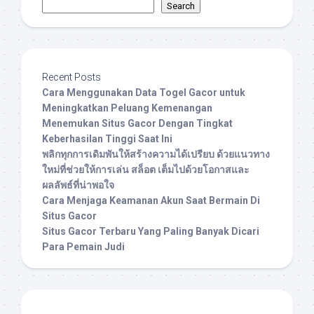
Search
Recent Posts
Cara Menggunakan Data Togel Gacor untuk
Meningkatkan Peluang Kemenangan
Menemukan Situs Gacor Dengan Tingkat
Keberhasilan Tinggi Saat Ini
พลิกทุกการเดิมพันให้สร้างความได้เปรียบ ด้วยแนวทาง
ใหม่ที่ช่วยให้การเล่น สล็อต เต็มไปด้วยโอกาสและ
ผลลัพธ์ที่น่าพอใจ
Cara Menjaga Keamanan Akun Saat Bermain Di
Situs Gacor
Situs Gacor Terbaru Yang Paling Banyak Dicari
Para Pemain Judi