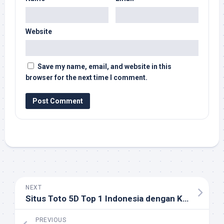
Website
Save my name, email, and website in this
browser for the next time I comment.
NEXT
Situs Toto 5D Top 1 Indonesia dengan Kenyamanan Terbaik
PREVIOUS