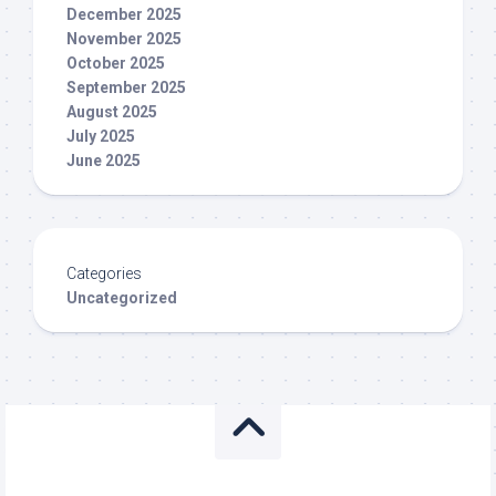
December 2025
November 2025
October 2025
September 2025
August 2025
July 2025
June 2025
Categories
Uncategorized