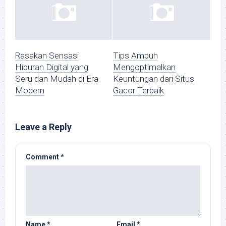
Rasakan Sensasi
Tips Ampuh
Hiburan Digital yang
Mengoptimalkan
Seru dan Mudah di Era
Keuntungan dari Situs
Modern
Gacor Terbaik
Leave a Reply
Comment
*
Name
*
Email
*