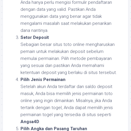
Anda hanya perlu mengisi formulir pendaftaran
dengan data yang valid. Pastikan Anda
menggunakan data yang benar agar tidak
mengalami masalah saat melakukan penarikan
dana nantinya.
Setor Deposit
Sebagian besar situs toto online mengharuskan
pemain untuk melakukan deposit sebelum
memulai permainan. Pilih metode pembayaran
yang sesuai dan pastikan Anda memahami
ketentuan deposit yang berlaku di situs tersebut.
Pilih Jenis Permainan
Setelah akun Anda terdaftar dan saldo deposit
masuk, Anda bisa memilih jenis permainan toto
online yang ingin dimainkan. Misalnya, jika Anda
tertarik dengan togel, Anda dapat memilih jenis
permainan togel yang tersedia di situs seperti
Angsa4D
.
Pilih Angka dan Pasang Taruhan