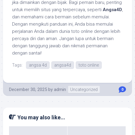
jika dimainkan dengan bijak. Bagi pemain baru, penting
untuk memilih situs yang terpercaya, seperti
Angsa4D
,
dan memahami cara bermain sebelum memulai.
Dengan mengikuti panduan ini, Anda bisa memulai
perjalanan Anda dalam dunia toto online dengan lebih
percaya diri dan aman. Jangan lupa untuk bermain
dengan tanggung jawab dan nikmati permainan
dengan santai!
Tags:
angsa 4d
angsa4d
toto online
December 30, 2025
by
admin
Uncategorized
0
You may also like...