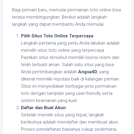
Bagi pemain baru, memulai permainan toto online bisa
terasa membingungkan. Berikut adalah langkah-
langkah yang dapat membantu Anda memulai:
Pilih Situs Toto Online Terpercaya
Langkah pertama yang perlu Anda lakukan adalah
memilih situs toto online yang terpercaya.
Pastikan situs tersebut memiliki lisensi resmi dan
telah terbukti aman. Salah satu situs yang bisa
Anda pertimbangkan adalah
Angsa4D
, yang
dikenal memiliki reputasi baik di kalangan pemain.
Situs ini menyediakan berbagai jenis permainan
toto dengan tampilan yang user-friendly serta
sistem keamanan yang kuat.
Daftar dan Buat Akun
Setelah memilih situs yang tepat, langkah
berikutnya adalah mendaftar dan membuat akun.
Proses pendaftaran biasanya cukup sederhana,