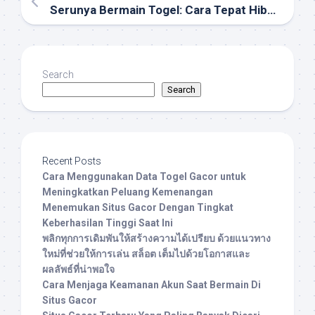
Serunya Bermain Togel: Cara Tepat Hiburan dan Kesempatan Menang
Search
Search
Recent Posts
Cara Menggunakan Data Togel Gacor untuk
Meningkatkan Peluang Kemenangan
Menemukan Situs Gacor Dengan Tingkat
Keberhasilan Tinggi Saat Ini
พลิกทุกการเดิมพันให้สร้างความได้เปรียบ ด้วยแนวทาง
ใหม่ที่ช่วยให้การเล่น สล็อต เต็มไปด้วยโอกาสและ
ผลลัพธ์ที่น่าพอใจ
Cara Menjaga Keamanan Akun Saat Bermain Di
Situs Gacor