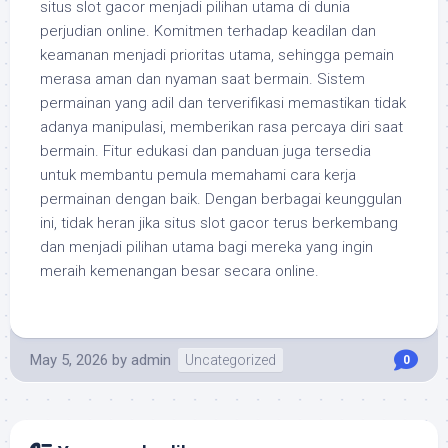
situs slot gacor menjadi pilihan utama di dunia
perjudian online. Komitmen terhadap keadilan dan
keamanan menjadi prioritas utama, sehingga pemain
merasa aman dan nyaman saat bermain. Sistem
permainan yang adil dan terverifikasi memastikan tidak
adanya manipulasi, memberikan rasa percaya diri saat
bermain. Fitur edukasi dan panduan juga tersedia
untuk membantu pemula memahami cara kerja
permainan dengan baik. Dengan berbagai keunggulan
ini, tidak heran jika situs slot gacor terus berkembang
dan menjadi pilihan utama bagi mereka yang ingin
meraih kemenangan besar secara online.
May 5, 2026
by
admin
Uncategorized
0