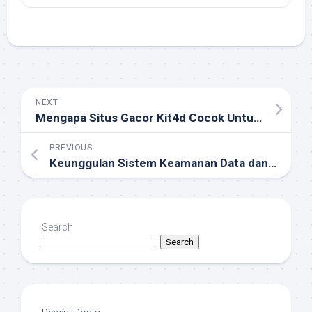
NEXT
Mengapa Situs Gacor Kit4d Cocok Untuk Pemula dan Profesional Sekaligus
PREVIOUS
Keunggulan Sistem Keamanan Data dan Privasi di Situs Gacor Bolang588
Search
Search