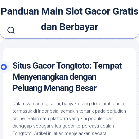
Skip
Panduan Main Slot Gacor Gratis
to
content
dan Berbayar
Situs Gacor Tongtoto: Tempat
Menyenangkan dengan
Peluang Menang Besar
Dalam zaman digital ini, banyak orang di seluruh dunia,
termasuk di Indonesia, semakin tertarik pada perjudian
online. Salah satu platform yang kini populer dan
dianggap sebagai situs gacor terpercaya adalah
Tongtoto. Artikel ini akan menjelaskan secara