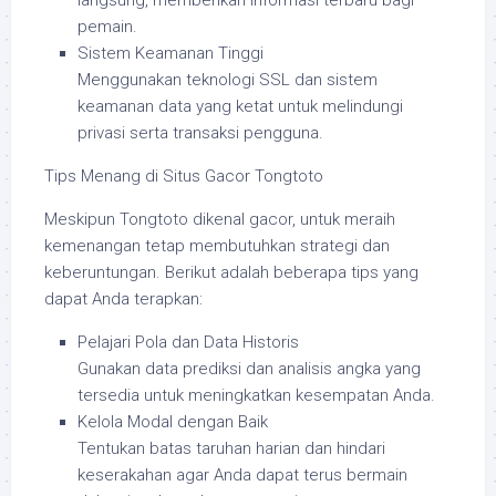
langsung, memberikan informasi terbaru bagi
pemain.
Sistem Keamanan Tinggi
Menggunakan teknologi SSL dan sistem
keamanan data yang ketat untuk melindungi
privasi serta transaksi pengguna.
Tips Menang di Situs Gacor Tongtoto
Meskipun Tongtoto dikenal gacor, untuk meraih
kemenangan tetap membutuhkan strategi dan
keberuntungan. Berikut adalah beberapa tips yang
dapat Anda terapkan:
Pelajari Pola dan Data Historis
Gunakan data prediksi dan analisis angka yang
tersedia untuk meningkatkan kesempatan Anda.
Kelola Modal dengan Baik
Tentukan batas taruhan harian dan hindari
keserakahan agar Anda dapat terus bermain