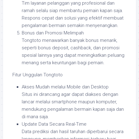
Tim layanan pelanggan yang profesional dan
ramah selalu siap membantu pemain kapan saja.
Respons cepat dan solusi yang efektif membuat
pengalaman bermain semakin menyenangkan.
Bonus dan Promosi Melimpah
Tongtoto menawarkan banyak bonus menarik,
seperti bonus deposit, cashback, dan promosi
spesial lainnya yang dapat meningkatkan peluang
menang serta keuntungan bagi pemain.
Fitur Unggulan Tongtoto
Akses Mudah melalui Mobile dan Desktop
Situs ini dirancang agar dapat diakses dengan
lancar melalui smartphone maupun komputer,
mendukung pengalaman bermain kapan saja dan
di mana saja.
Update Data Secara Real-Time
Data prediksi dan hasil taruhan diperbarui secara