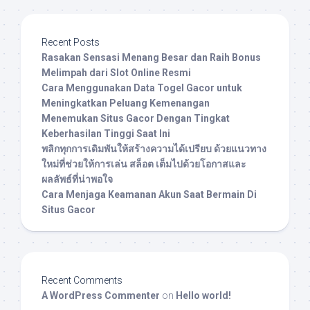
Recent Posts
Rasakan Sensasi Menang Besar dan Raih Bonus
Melimpah dari Slot Online Resmi
Cara Menggunakan Data Togel Gacor untuk
Meningkatkan Peluang Kemenangan
Menemukan Situs Gacor Dengan Tingkat
Keberhasilan Tinggi Saat Ini
พลิกทุกการเดิมพันให้สร้างความได้เปรียบ ด้วยแนวทาง
ใหม่ที่ช่วยให้การเล่น สล็อต เต็มไปด้วยโอกาสและ
ผลลัพธ์ที่น่าพอใจ
Cara Menjaga Keamanan Akun Saat Bermain Di
Situs Gacor
Recent Comments
A WordPress Commenter
on
Hello world!