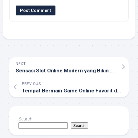
NEXT
Sensasi Slot Online Modern yang Bikin Main Makin Enjoy
PREVIOUS
Tempat Bermain Game Online Favorit dengan Jackpot Menggiurkan
Search
Search