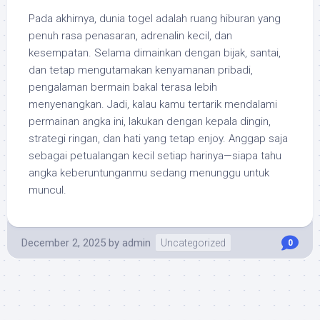
Pada akhirnya, dunia togel adalah ruang hiburan yang
penuh rasa penasaran, adrenalin kecil, dan
kesempatan. Selama dimainkan dengan bijak, santai,
dan tetap mengutamakan kenyamanan pribadi,
pengalaman bermain bakal terasa lebih
menyenangkan. Jadi, kalau kamu tertarik mendalami
permainan angka ini, lakukan dengan kepala dingin,
strategi ringan, dan hati yang tetap enjoy. Anggap saja
sebagai petualangan kecil setiap harinya—siapa tahu
angka keberuntunganmu sedang menunggu untuk
muncul.
December 2, 2025
by
admin
Uncategorized
0