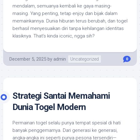
mendalam, semuanya kembali ke gaya masing-
masing. Yang penting, tetap enjoy dan bijak dalam
memainkannya. Dunia hiburan terus berubah, dan togel
berhasil menyesuaikan diri tanpa kehilangan identitas
klasiknya. That’s kinda iconic, ngga sih?
December 5, 2025
by
admin
Uncategorized
0
Strategi Santai Memahami
Dunia Togel Modern
Permainan togel selalu punya tempat spesial di hati
banyak penggemarnya. Dari generasi ke generasi,
angka-angka ini seperti punya pesona tersendiri—