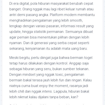
Di era digital, pola hiburan masyarakat berubah cepat
banget. Orang nggak mau lagi ribet keluar rumah atau
antri demi pasang angka. Platform modern membantu
menghadirkan pengalaman yang lebih smooth,
lengkap dengan variasi pasaran, informasi result yang
update, hingga statistik permainan. Semuanya dibuat
agar pemain bisa menentukan pilihan dengan lebih
nyaman. Dan di generasi yang serba cepat seperti
sekarang, kenyamanan itu adalah mata uang baru.
Meski begitu, perlu diingat juga bahwa bermain togel
tetap harus dilakukan dengan kontrol. Anggap saja
sebagai hiburan yang seru, bukan sumber tekanan.
Dengan mindset yang nggak toxic, pengalaman
bermain bakal terasa jauh lebih fun dan ringan. Kalau
niatnya cuma buat enjoy the moment, rasanya jadi
lebih chill dan nggak intens. Lagipula, hiburan bakal
lebih nikmat kalau dijalani tanpa beban, kan?