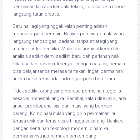
permainan lalu ada kendala teknis, itu bisa bikin mood
langsung turun drastis.
Satu hal lagi yang nggak kalah penting adalah
mengatur pola bermain. Banyak pemain pemula yang
langsung tancap gas, padahal tanpa strategi yang
matang justru berisiko. Mulai dari nominal kecil dulu,
analisis sedikit demi sedikit, baru deh perlahan naik
kalau sudah paham ritmenya. Dengan cara ini, pemain
bisa belajar tanpa merasa tertekan. Ingat, permainan
angka bakal terus ada, jadi nggak perlu buru-buru.
Tidak sedikit orang yang merasa permainan togel itu
sekadar menebak angka. Padahal, kalau ditelusuri, ada
unsur prediksi, analisis, dan intuisi yang bermain
bareng. Kombinasi itulah yang bikin permainan ini
terasa unik dan terus eksis hingga sekarang. Bahkan,
dengan sentuhan teknologi modern, dinamika
permainannya justru makin berkembang.