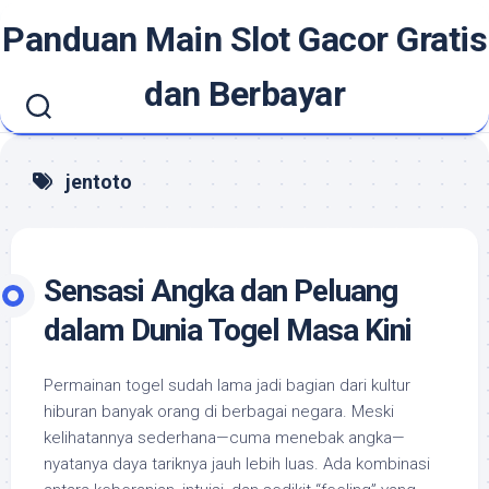
Skip
Panduan Main Slot Gacor Gratis
to
content
dan Berbayar
jentoto
Sensasi Angka dan Peluang
dalam Dunia Togel Masa Kini
Permainan togel sudah lama jadi bagian dari kultur
hiburan banyak orang di berbagai negara. Meski
kelihatannya sederhana—cuma menebak angka—
nyatanya daya tariknya jauh lebih luas. Ada kombinasi