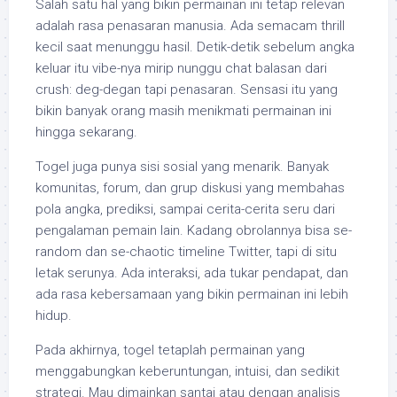
Salah satu hal yang bikin permainan ini tetap relevan
adalah rasa penasaran manusia. Ada semacam thrill
kecil saat menunggu hasil. Detik-detik sebelum angka
keluar itu vibe-nya mirip nunggu chat balasan dari
crush: deg-degan tapi penasaran. Sensasi itu yang
bikin banyak orang masih menikmati permainan ini
hingga sekarang.
Togel juga punya sisi sosial yang menarik. Banyak
komunitas, forum, dan grup diskusi yang membahas
pola angka, prediksi, sampai cerita-cerita seru dari
pengalaman pemain lain. Kadang obrolannya bisa se-
random dan se-chaotic timeline Twitter, tapi di situ
letak serunya. Ada interaksi, ada tukar pendapat, dan
ada rasa kebersamaan yang bikin permainan ini lebih
hidup.
Pada akhirnya, togel tetaplah permainan yang
menggabungkan keberuntungan, intuisi, dan sedikit
strategi. Mau dimainkan santai atau dengan analisis