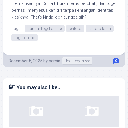
memainkannya. Dunia hiburan terus berubah, dan togel
berhasil menyesuaikan diri tanpa kehilangan identitas
klasiknya. That’s kinda iconic, ngga sih?
Tags:
bandar togel online
jentoto
jentoto login
togel online
December 5, 2025
by
admin
Uncategorized
0
You may also like...