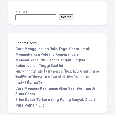
Search
Search
Recent Posts
Cara Menggunakan Data Togel Gacor untuk
Meningkatkan Peluang Kemenangan
Menemukan Situs Gacor Dengan Tingkat
Keberhasilan Tinggi Saat Ini
พลิกทุกการเดิมพันให้สร้างความได้เปรียบ ด้วยแนวทาง
ใหม่ที่ช่วยให้การเล่น สล็อต เต็มไปด้วยโอกาสและ
ผลลัพธ์ที่น่าพอใจ
Cara Menjaga Keamanan Akun Saat Bermain Di
Situs Gacor
Situs Gacor Terbaru Yang Paling Banyak Dicari
Para Pemain Judi