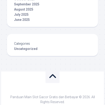
September 2025
August 2025
July 2025
June 2025
Categories
Uncategorized
Panduan Main Slot Gacor Gratis dan Berbayar © 2026. All
Rights Reserved.