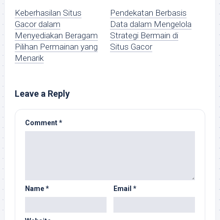
Keberhasilan Situs
Pendekatan Berbasis
Gacor dalam
Data dalam Mengelola
Menyediakan Beragam
Strategi Bermain di
Pilihan Permainan yang
Situs Gacor
Menarik
Leave a Reply
Comment
*
Name
*
Email
*