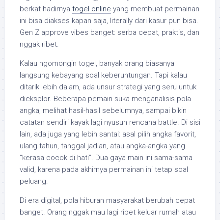
berkat hadirnya
togel online
yang membuat permainan
ini bisa diakses kapan saja, literally dari kasur pun bisa.
Gen Z approve vibes banget: serba cepat, praktis, dan
nggak ribet.
Kalau ngomongin togel, banyak orang biasanya
langsung kebayang soal keberuntungan. Tapi kalau
ditarik lebih dalam, ada unsur strategi yang seru untuk
dieksplor. Beberapa pemain suka menganalisis pola
angka, melihat hasil-hasil sebelumnya, sampai bikin
catatan sendiri kayak lagi nyusun rencana battle. Di sisi
lain, ada juga yang lebih santai: asal pilih angka favorit,
ulang tahun, tanggal jadian, atau angka-angka yang
“kerasa cocok di hati”. Dua gaya main ini sama-sama
valid, karena pada akhirnya permainan ini tetap soal
peluang.
Di era digital, pola hiburan masyarakat berubah cepat
banget. Orang nggak mau lagi ribet keluar rumah atau