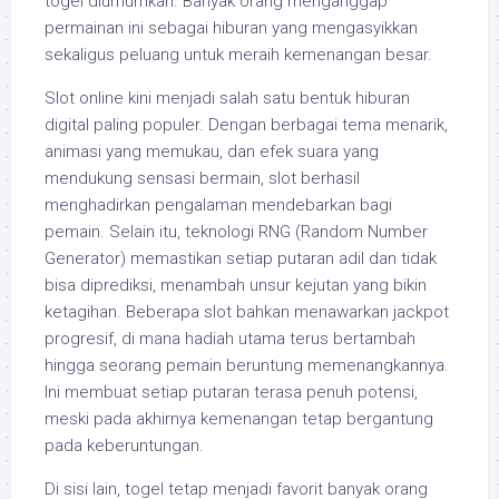
togel diumumkan. Banyak orang menganggap
permainan ini sebagai hiburan yang mengasyikkan
sekaligus peluang untuk meraih kemenangan besar.
Slot online kini menjadi salah satu bentuk hiburan
digital paling populer. Dengan berbagai tema menarik,
animasi yang memukau, dan efek suara yang
mendukung sensasi bermain, slot berhasil
menghadirkan pengalaman mendebarkan bagi
pemain. Selain itu, teknologi RNG (Random Number
Generator) memastikan setiap putaran adil dan tidak
bisa diprediksi, menambah unsur kejutan yang bikin
ketagihan. Beberapa slot bahkan menawarkan jackpot
progresif, di mana hadiah utama terus bertambah
hingga seorang pemain beruntung memenangkannya.
Ini membuat setiap putaran terasa penuh potensi,
meski pada akhirnya kemenangan tetap bergantung
pada keberuntungan.
Di sisi lain, togel tetap menjadi favorit banyak orang