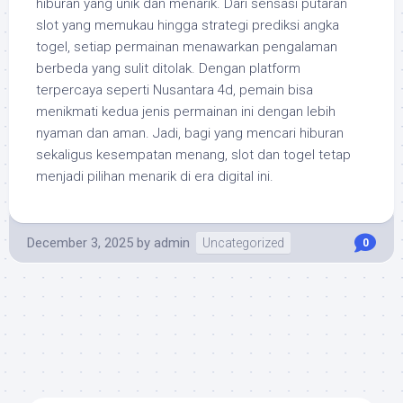
hiburan yang unik dan menarik. Dari sensasi putaran
slot yang memukau hingga strategi prediksi angka
togel, setiap permainan menawarkan pengalaman
berbeda yang sulit ditolak. Dengan platform
terpercaya seperti Nusantara 4d, pemain bisa
menikmati kedua jenis permainan ini dengan lebih
nyaman dan aman. Jadi, bagi yang mencari hiburan
sekaligus kesempatan menang, slot dan togel tetap
menjadi pilihan menarik di era digital ini.
December 3, 2025
by
admin
Uncategorized
0