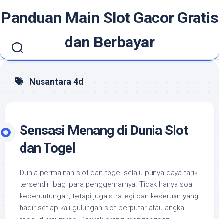
Skip
Panduan Main Slot Gacor Gratis
to
content
dan Berbayar
Nusantara 4d
Sensasi Menang di Dunia Slot
dan Togel
Dunia permainan slot dan togel selalu punya daya tarik
tersendiri bagi para penggemarnya. Tidak hanya soal
keberuntungan, tetapi juga strategi dan keseruan yang
hadir setiap kali gulungan slot berputar atau angka