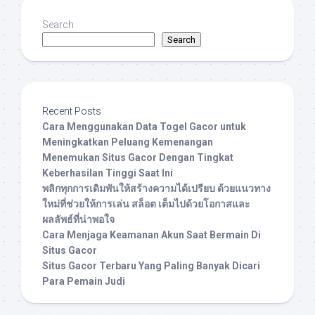
Search
Search
Recent Posts
Cara Menggunakan Data Togel Gacor untuk
Meningkatkan Peluang Kemenangan
Menemukan Situs Gacor Dengan Tingkat
Keberhasilan Tinggi Saat Ini
พลิกทุกการเดิมพันให้สร้างความได้เปรียบ ด้วยแนวทาง
ใหม่ที่ช่วยให้การเล่น สล็อต เต็มไปด้วยโอกาสและ
ผลลัพธ์ที่น่าพอใจ
Cara Menjaga Keamanan Akun Saat Bermain Di
Situs Gacor
Situs Gacor Terbaru Yang Paling Banyak Dicari
Para Pemain Judi