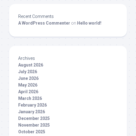
Recent Comments
A WordPress Commenter
on
Hello world!
Archives
August 2026
July 2026
June 2026
May 2026
April 2026
March 2026
February 2026
January 2026
December 2025
November 2025
October 2025