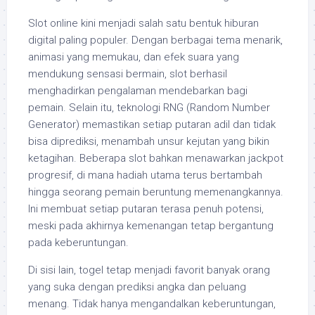
Slot online kini menjadi salah satu bentuk hiburan
digital paling populer. Dengan berbagai tema menarik,
animasi yang memukau, dan efek suara yang
mendukung sensasi bermain, slot berhasil
menghadirkan pengalaman mendebarkan bagi
pemain. Selain itu, teknologi RNG (Random Number
Generator) memastikan setiap putaran adil dan tidak
bisa diprediksi, menambah unsur kejutan yang bikin
ketagihan. Beberapa slot bahkan menawarkan jackpot
progresif, di mana hadiah utama terus bertambah
hingga seorang pemain beruntung memenangkannya.
Ini membuat setiap putaran terasa penuh potensi,
meski pada akhirnya kemenangan tetap bergantung
pada keberuntungan.
Di sisi lain, togel tetap menjadi favorit banyak orang
yang suka dengan prediksi angka dan peluang
menang. Tidak hanya mengandalkan keberuntungan,