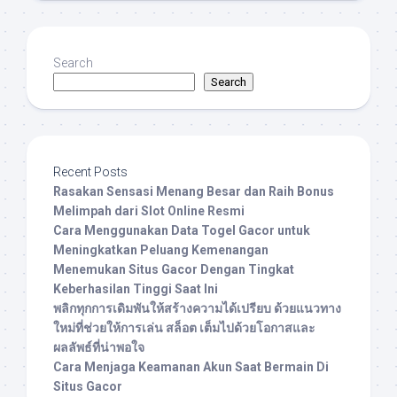
Search
Search
Recent Posts
Rasakan Sensasi Menang Besar dan Raih Bonus
Melimpah dari Slot Online Resmi
Cara Menggunakan Data Togel Gacor untuk
Meningkatkan Peluang Kemenangan
Menemukan Situs Gacor Dengan Tingkat
Keberhasilan Tinggi Saat Ini
พลิกทุกการเดิมพันให้สร้างความได้เปรียบ ด้วยแนวทาง
ใหม่ที่ช่วยให้การเล่น สล็อต เต็มไปด้วยโอกาสและ
ผลลัพธ์ที่น่าพอใจ
Cara Menjaga Keamanan Akun Saat Bermain Di
Situs Gacor