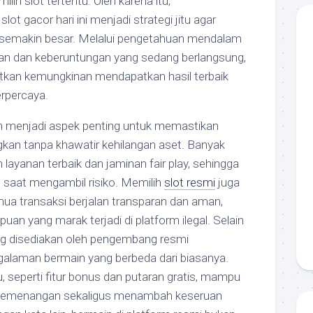
ih slot tertentu. Oleh karena itu,
ot gacor hari ini menjadi strategi jitu agar
 semakin besar. Melalui pengetahuan mendalam
n dan keberuntungan yang sedang berlangsung,
kan kemungkinan mendapatkan hasil terbaik
erpercaya.
 menjadi aspek penting untuk memastikan
an tanpa khawatir kehilangan aset. Banyak
layanan terbaik dan jaminan fair play, sehingga
saat mengambil risiko. Memilih
slot resmi
juga
 transaksi berjalan transparan dan aman,
uan yang marak terjadi di platform ilegal. Selain
f yang disediakan oleh pengembang resmi
galaman bermain yang berbeda dari biasanya.
u, seperti fitur bonus dan putaran gratis, mampu
kemenangan sekaligus menambah keseruan