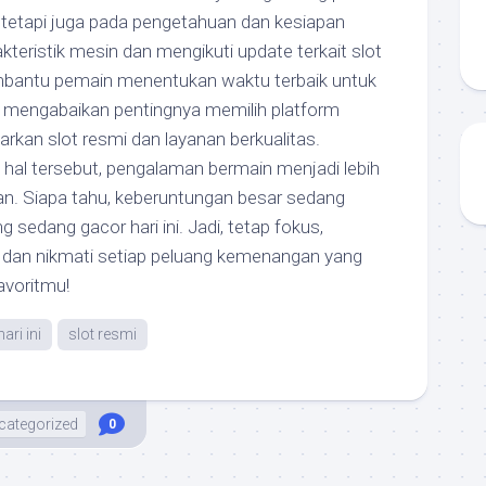
tetapi juga pada pengetahuan dan kesiapan
eristik mesin dan mengikuti update terkait slot
embantu pemain menentukan waktu terbaik untuk
 mengabaikan pentingnya memilih platform
kan slot resmi dan layanan berkualitas.
al tersebut, pengalaman bermain menjadi lebih
. Siapa tahu, keberuntungan besar sedang
sedang gacor hari ini. Jadi, tetap fokus,
 dan nikmati setiap peluang kemenangan yang
avoritmu!
ari ini
slot resmi
categorized
0