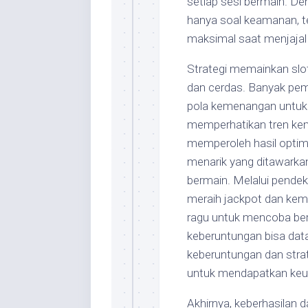
setiap sesi bermain. Den
hanya soal keamanan, t
maksimal saat menjajal
Strategi memainkan slot
dan cerdas. Banyak pema
pola kemenangan untuk 
memperhatikan tren kem
memperoleh hasil optima
menarik yang ditawarka
bermain. Melalui pendek
meraih jackpot dan kem
ragu untuk mencoba berb
keberuntungan bisa dat
keberuntungan dan strat
untuk mendapatkan keunt
Akhirnya, keberhasilan 