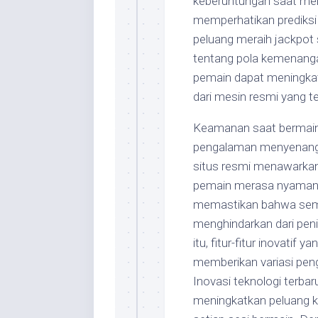
keberuntungan saat memil
memperhatikan prediksi sl
peluang meraih jackpot
tentang pola kemenanga
pemain dapat meningkat
dari mesin resmi yang t
Keamanan saat bermain
pengalaman menyenangk
situs resmi menawarkan 
pemain merasa nyaman 
memastikan bahwa semua
menghindarkan dari penip
itu, fitur-fitur inovati
memberikan variasi pen
Inovasi teknologi terbar
meningkatkan peluang 