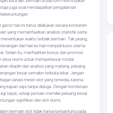
gan kata lain, bermain di platform resmi bukan
etapi juga soal mendapatkan pengalaman
 keberuntungan.
 gacor hari ini harus dilakukan secara konsisten
in yang memanfaatkan analisis statistik serta
menentukan waktu terbaik bermain. Tak jarang,
enangan dari hari ke hari menjadi kunci utama
l. Selain itu, manfaatkan bonus dan promosi
n situs resmi untuk memperbesar modal
atan disiplin dan analisis yang matang, peluang
enangan besar semakin terbuka lebar. Jangan
agai variasi mesin slot yang tersedia, karena
ang kapan saja tanpa diduga. Dengan kombinasi
egi tepat, setiap pemain memiliki peluang besar
ungan signifikan dari slot resmi.
dalam bermain slot tidak hanya bergantung pada