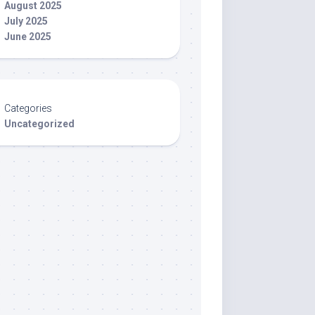
August 2025
July 2025
June 2025
Categories
Uncategorized