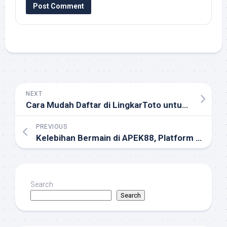
NEXT
Cara Mudah Daftar di LingkarToto untuk Pemula yang Ingin Main Togel Online
PREVIOUS
Kelebihan Bermain di APEK88, Platform Resmi Slot Thailand dengan Beragam Fitur Eksklusif
Search
Search