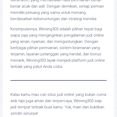
Generator) yang memastikan hasil permainan benar-
benar acak dan adil. Dengan demikian, setiap pemain
memiliki peluang yang sama untuk menang
berdasarkan keberuntungan dan strategi mereka.
Kesimpulannya, Winning303 adalah pilihan tepat bagi
siapa saja yang menginginkan pengalaman judi online
yang aman, nyaman, dan menguntungkan. Dengan
berbagai pilihan permainan, sistem keamanan yang
terjamin, layanan pelanggan yang handal, dan bonus
menarik, Winning303 layak menjadi platform judi online
terbaik yang patut Anda coba.
Kalau kamu mau cari situs judi online yang bukan cuma
asik tapi juga aman dan terpercaya, Winning303 siap
jadi tempat terbaik buat kamu. Yuk, main dan buktikan
sendiri serunya!