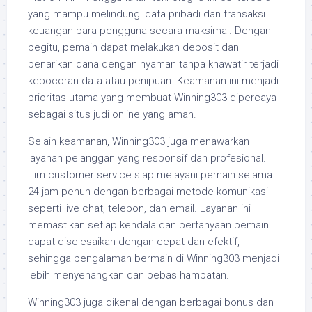
yang mampu melindungi data pribadi dan transaksi
keuangan para pengguna secara maksimal. Dengan
begitu, pemain dapat melakukan deposit dan
penarikan dana dengan nyaman tanpa khawatir terjadi
kebocoran data atau penipuan. Keamanan ini menjadi
prioritas utama yang membuat Winning303 dipercaya
sebagai situs judi online yang aman.
Selain keamanan, Winning303 juga menawarkan
layanan pelanggan yang responsif dan profesional.
Tim customer service siap melayani pemain selama
24 jam penuh dengan berbagai metode komunikasi
seperti live chat, telepon, dan email. Layanan ini
memastikan setiap kendala dan pertanyaan pemain
dapat diselesaikan dengan cepat dan efektif,
sehingga pengalaman bermain di Winning303 menjadi
lebih menyenangkan dan bebas hambatan.
Winning303 juga dikenal dengan berbagai bonus dan