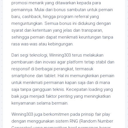
promosi menarik yang ditawarkan kepada para
pemainnya. Mulai dari bonus sambutan untuk pemain
baru, cashback, hingga program referral yang
menguntungkan. Semua bonus ini didukung dengan
syarat dan ketentuan yang jelas dan transparan,
sehingga pemain dapat menikmati keuntungan tanpa
rasa was-was atau kebingungan.
Dari segi teknologi, Winning303 terus melakukan
pembaruan dan inovasi agar platform tetap stabil dan
responsif di berbagai perangkat, termasuk
smartphone dan tablet. Hal ini memungkinkan pemain
untuk menikmati permainan kapan saja dan di mana
saja tanpa gangguan teknis. Kecepatan loading yang
baik juga menjadi faktor penting yang meningkatkan
kenyamanan selama bermain.
Winning303 juga berkomitmen pada prinsip fair play
dengan menggunakan sistem RNG (Random Number