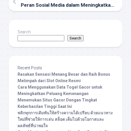
Peran Sosial Media dalam Meningkatkan Popularitas Situs Gacor
Search
Search
Recent Posts
Rasakan Sensasi Menang Besar dan Raih Bonus
Melimpah dari Slot Online Resmi
Cara Menggunakan Data Togel Gacor untuk
Meningkatkan Peluang Kemenangan
Menemukan Situs Gacor Dengan Tingkat
Keberhasilan Tinggi Saat Ini
พลิกทุกการเดิมพันให้สร้างความได้เปรียบ ด้วยแนวทาง
ใหม่ที่ช่วยให้การเล่น สล็อต เต็มไปด้วยโอกาสและ
ผลลัพธ์ที่น่าพอใจ