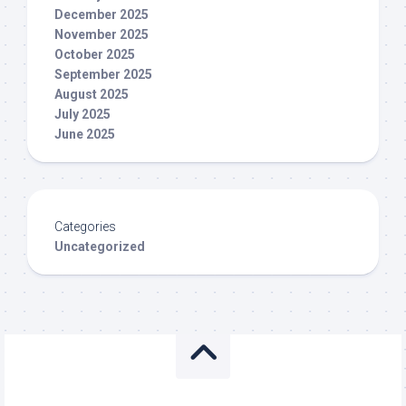
December 2025
November 2025
October 2025
September 2025
August 2025
July 2025
June 2025
Categories
Uncategorized