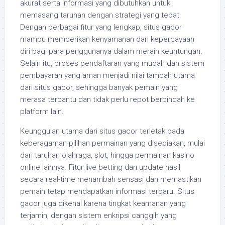
akurat serta informasi yang dibutuhkan untuk
memasang taruhan dengan strategi yang tepat.
Dengan berbagai fitur yang lengkap, situs gacor
mampu memberikan kenyamanan dan kepercayaan
diri bagi para penggunanya dalam meraih keuntungan.
Selain itu, proses pendaftaran yang mudah dan sistem
pembayaran yang aman menjadi nilai tambah utama
dari situs gacor, sehingga banyak pemain yang
merasa terbantu dan tidak perlu repot berpindah ke
platform lain.
Keunggulan utama dari situs gacor terletak pada
keberagaman pilihan permainan yang disediakan, mulai
dari taruhan olahraga, slot, hingga permainan kasino
online lainnya. Fitur live betting dan update hasil
secara real-time menambah sensasi dan memastikan
pemain tetap mendapatkan informasi terbaru. Situs
gacor juga dikenal karena tingkat keamanan yang
terjamin, dengan sistem enkripsi canggih yang