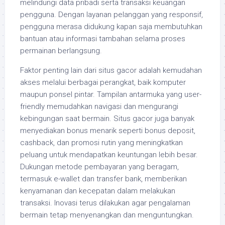
melindungi data pribadi serta transaksi keuangan
pengguna. Dengan layanan pelanggan yang responsif,
pengguna merasa didukung kapan saja membutuhkan
bantuan atau informasi tambahan selama proses
permainan berlangsung.
Faktor penting lain dari situs gacor adalah kemudahan
akses melalui berbagai perangkat, baik komputer
maupun ponsel pintar. Tampilan antarmuka yang user-
friendly memudahkan navigasi dan mengurangi
kebingungan saat bermain. Situs gacor juga banyak
menyediakan bonus menarik seperti bonus deposit,
cashback, dan promosi rutin yang meningkatkan
peluang untuk mendapatkan keuntungan lebih besar.
Dukungan metode pembayaran yang beragam,
termasuk e-wallet dan transfer bank, memberikan
kenyamanan dan kecepatan dalam melakukan
transaksi. Inovasi terus dilakukan agar pengalaman
bermain tetap menyenangkan dan menguntungkan.