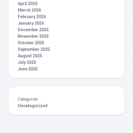
April 2026
March 2026
February 2026
January 2026
December 2025
November 2025
October 2025
September 2025
August 2025
July 2025
June 2025
Categories
Uncategorized