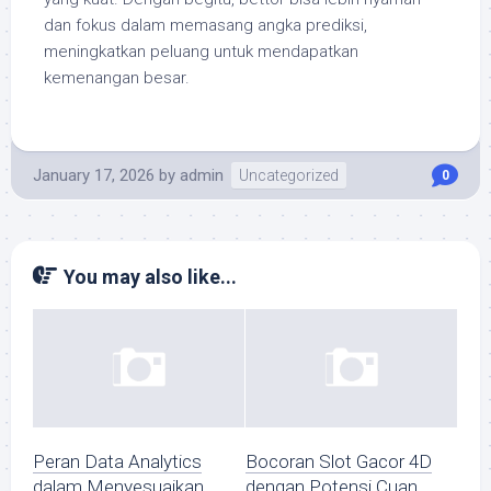
dan fokus dalam memasang angka prediksi,
meningkatkan peluang untuk mendapatkan
kemenangan besar.
January 17, 2026
by
admin
Uncategorized
0
You may also like...
Peran Data Analytics
Bocoran Slot Gacor 4D
dalam Menyesuaikan
dengan Potensi Cuan