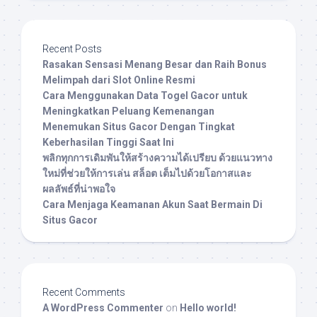
Recent Posts
Rasakan Sensasi Menang Besar dan Raih Bonus
Melimpah dari Slot Online Resmi
Cara Menggunakan Data Togel Gacor untuk
Meningkatkan Peluang Kemenangan
Menemukan Situs Gacor Dengan Tingkat
Keberhasilan Tinggi Saat Ini
พลิกทุกการเดิมพันให้สร้างความได้เปรียบ ด้วยแนวทาง
ใหม่ที่ช่วยให้การเล่น สล็อต เต็มไปด้วยโอกาสและ
ผลลัพธ์ที่น่าพอใจ
Cara Menjaga Keamanan Akun Saat Bermain Di
Situs Gacor
Recent Comments
A WordPress Commenter
on
Hello world!