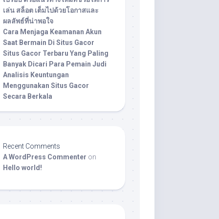
เล่น สล็อต เต็มไปด้วยโอกาสและ
ผลลัพธ์ที่น่าพอใจ
Cara Menjaga Keamanan Akun
Saat Bermain Di Situs Gacor
Situs Gacor Terbaru Yang Paling
Banyak Dicari Para Pemain Judi
Analisis Keuntungan
Menggunakan Situs Gacor
Secara Berkala
Recent Comments
A WordPress Commenter
on
Hello world!