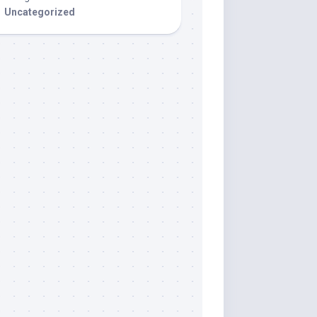
Uncategorized