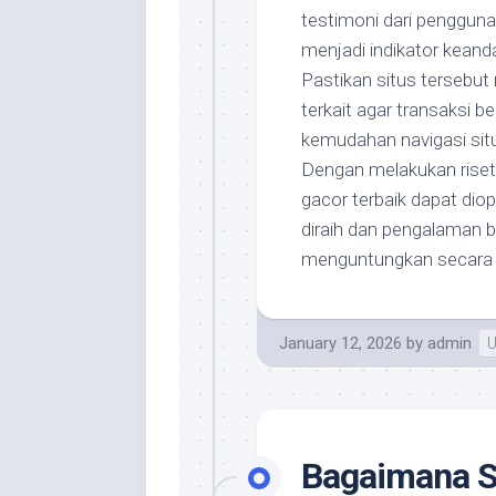
testimoni dari penggun
menjadi indikator keand
Pastikan situs tersebut m
terkait agar transaksi be
kemudahan navigasi sit
Dengan melakukan riset
gacor terbaik dapat dio
diraih dan pengalaman 
menguntungkan secara b
January 12, 2026
by
admin
U
Bagaimana S