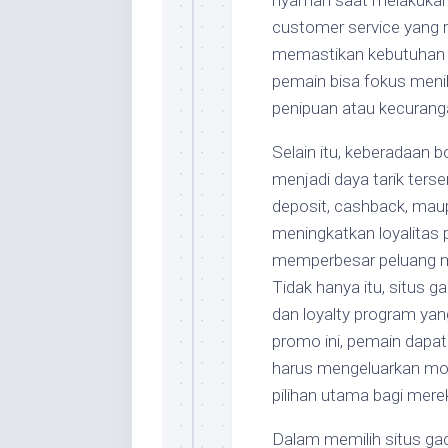
nyaman saat melakukan 
customer service yang r
memastikan kebutuhan p
pemain bisa fokus menik
penipuan atau kecurang
Selain itu, keberadaan 
menjadi daya tarik ters
deposit, cashback, maup
meningkatkan loyalitas 
memperbesar peluang m
Tidak hanya itu, situs 
dan loyalty program ya
promo ini, pemain dap
harus mengeluarkan mod
pilihan utama bagi mere
Dalam memilih situs ga