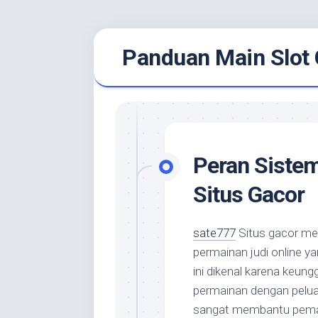
Skip
Panduan Main Slot 
to
content
Peran Sistem
Situs Gacor
sate777
Situs gacor men
permainan judi online 
ini dikenal karena keun
permainan dengan pelua
sangat membantu pemai