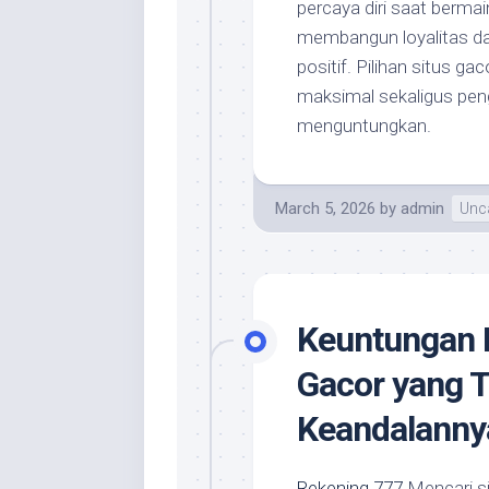
percaya diri saat bermai
membangun loyalitas d
positif. Pilihan situs 
maksimal sekaligus pe
menguntungkan.
March 5, 2026
by
admin
Unc
Keuntungan 
Gacor yang T
Keandalanny
Rekening 777
Mencari si