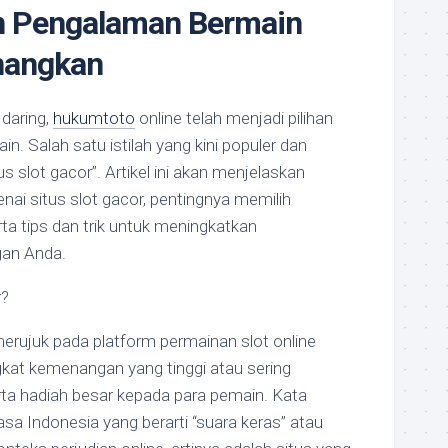
 Pengalaman Bermain
nangkan
daring,
hukumtoto
online telah menjadi pilihan
. Salah satu istilah yang kini populer dan
us slot gacor”. Artikel ini akan menjelaskan
ai situs slot gacor, pentingnya memilih
ta tips dan trik untuk meningkatkan
an Anda.
r?
 merujuk pada platform permainan slot online
gkat kemenangan yang tinggi atau sering
ta hadiah besar kepada para pemain. Kata
asa Indonesia yang berarti “suara keras” atau