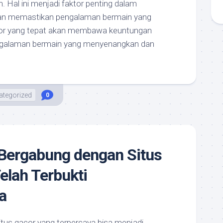
n. Hal ini menjadi faktor penting dalam
an memastikan pengalaman bermain yang
gacor yang tepat akan membawa keuntungan
ngalaman bermain yang menyenangkan dan
ategorized
0
Bergabung dengan Situs
elah Terbukti
a
tus gacor yang terpercaya bisa menjadi