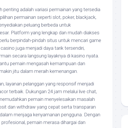
ah penting adalah variasi permainan yang tersedia
ilihan permainan seperti slot, poker, blackjack,
enyediakan peluang berbeda untuk
sar. Platform yang lengkap dan mudah diakses
erlu berpindah-pindah situs untuk mencari game
e casino juga menjadi daya tarik tersendiri,
main secara langsung layaknya di kasino nyata.
antu pemain mengasah kemampuan dan
emakin jitu dalam meraih kemenangan.
an, layanan pelanggan yang responsif menjadi
gacor terbaik. Dukungan 24 jam melalui live chat,
 memudahkan pemain menyelesaikan masalah
sit dan withdraw yang cepat serta transparan
 dalam menjaga kenyamanan pengguna. Dengan
 profesional, pemain merasa dihargai dan